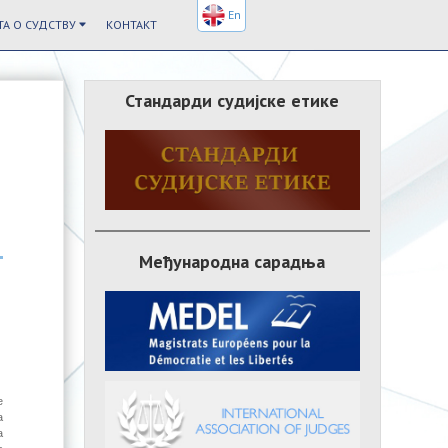
En
А О СУДСТВУ
КОНТАКТ
Стандарди судијске етике
Међународна сарадња
е
а
а