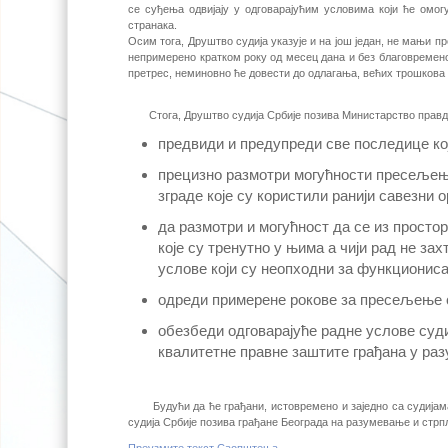
се суђења одвијају у одговарајућим условима који ће омог
странака.
Осим тога, Друштво судија указује и на још један, не мањи 
непримерено кратком року од месец дана и без благовремено
претрес, неминовно ће довести до одлагања, већих трошкова 
Стога, Друштво судија Србије позива Министарство правде 
предвиди и предупреди све последице ко
прецизно размотри могућности пресељења
зграде које су користили ранији савезни о
да размотри и могућност да се из просто
које су тренутно у њима а чији рад не з
услове који су неопходни за функционис
одреди примерене рокове за пресељење 
обезбеди одговарајуће радне услове су
квалитетне правне заштите грађана у раз
Будући да ће грађани, истовремено и заједно са судијама
судија Србије позива грађане Београда на разумевање и стр