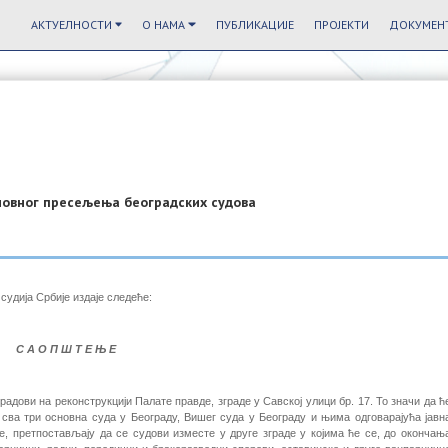
АКТУЕЛНОСТИ
О НАМА
ПУБЛИКАЦИЈЕ
ПРОЈЕКТИ
ДОКУМЕНТ
новног пресељења београдских судова
удија Србије издаје следеће:
С А О П Ш Т Е Њ Е
ови на реконструкцији Палате правде, зграде у Савској улици бр. 17. То значи да ћ
ва три основна суда у Београду, Вишег суда у Београду и њима одговарајућа јавн
е, претпостављају да се судови изместе у друге зграде у којима ће се, до окончањ