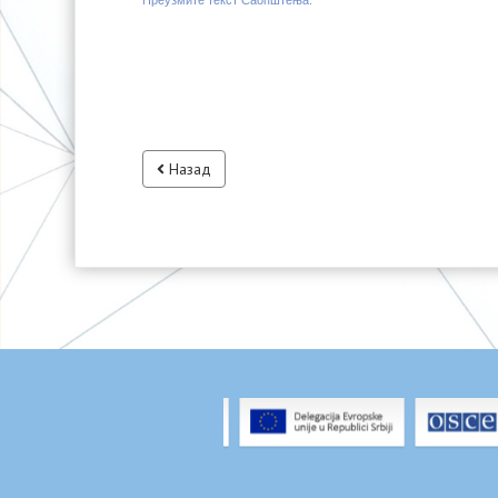
Преузмите текст Саопштења.
Назад