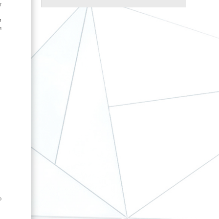
т
м
и
о