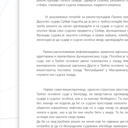
реконструкције Палате правде, одвијати суђења, решавати п
ствари, спроводити судска извршења, издавати уверења.
Уз разумевање потребе за реконструкцијом Палате правде
Друштво судија Србије подсећа да је реч о трећој селидби бе
треба решити на начин одговарајући и за судије и судско о
укупног броја свих судских предмета у Србији, функционише
Функција судова је заштита слободa и права грађана, измеђ
неопходно је да судије и судско особље имају одговарајуће 
Према расположивим информацијама, кривична одељења судо
адаптирана и прилагођена функционисању суда. Посебно је 
суда, као и Трећег основног јавног тужилаштва у зграду би
ванпарнична, извршна) одељења Другог и Трећег основног суд
вишеспратну пословну зграду "Београђанка" у Масариковој 
служити као судска зграда.
Најпре сама вишеспратница, односно структура просторија 
Трећег основног суда у Београду, не представља одговара
судија и судског особља, али и за њихову безбедност. Та зг
без значаја ни податак да ће се судске просторије налази
обавезно коришћење лифтова који се и сада чекају по дваде
чекати и дуже, као и да ће они чешће бити у квару. То ће 
остваре или заштите своја права.
Да би се овај проблем решио на начин који ће најмање дес
потребно је да се београдским судовима обезбеди примерен 