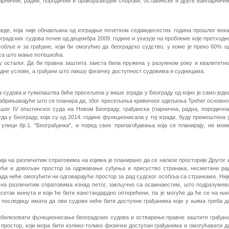
арнични, радни, породични и бракоразводни спорови, оставинске и друге ванпарничн
, која није обнављана од изградње почетком седамдесестих година прошлог века
оградских судова почев од децембра 2009. године и указује на проблеме које претходн
собље и за грађане, који би омогућио да београдско судство, у коме је преко 60% о
 са што мање потешкоћа.
у осталог. Да би правна заштита заиста била пружена у разумном року и квалитетно
радне услове, а грађани што лакшу физичку доступност судовима и судницама.
ва и тужилаштва биће пресељена у више зграда у Београду од којих је само једн
забрињавајуће што се планира да, због пресељења кривичног одељења Трећег основно
вшег IV општинског суда на Новом Београду, грађанска (парнична, радна, породична
а у Београду, која су од 2014. године функционисала у тој згради, буду премештена 
улици бр.1. "Београђанка", и поред свих прилагођавања која се планирају, не мож
на различитим спратовима на којима је планирано да се налазе просторије Другог 
јући и довољан простор за одржавање суђења и присуство странака, несметани ра
рада неће омогућити ни одговарајући простор за рад судског особља са странкама. Ниј
ти на различитим спратовима изнад петог, закључно са осамнаестим, што подразумев
сетак минута и који ће бити ванстандардно оптерећени, па је могуће да ће се на њи
за последицу имати да ови судови неће бити доступни грађанима који у њима треба д
табилизовати функционисање београдских судова и остварење правне заштите грађан
простор, који мора бити колико-толико физички доступан грађанима и омогућавати д