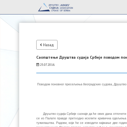
Назад
Саопштење Друштва судија Србије поводом по
25.07.2016.
Поводом поновног пресељења београдских судова, Друштво с
Друштво судија Србије сазнаје да ће ових дана отпочети рад
се из Палате правде претходно иселити кривична одељења с
тужилаштва. Радови, који ће се изводити најмање две годин