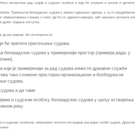
ућити несметани рад судија и судског особља и који ће очувати и њихов и дигните
проблем. Премештај београдских судова у време годишњих одмора, у за то предвиђено
г обавештавања странка о томе где ће се одржати наредно, већ заказано рочиште ил
и дужег трајања поступка.
да још једном, без исхитрености
је ће пратити пресељење судова,
 београдских судова у примеренији простор (примера ради, у
ргани),
ра који је примеренији за рад судова изместе државне службе
ахтева тако сложене просторно-организационе и безбедносне
ање судова,
судова и да тиме
дијама и судском особљу београдских судова у циљу остварења
умном року.
 и судским особљем, неминовно осетити последице још једне сеобе судова, Друштв
пљење.