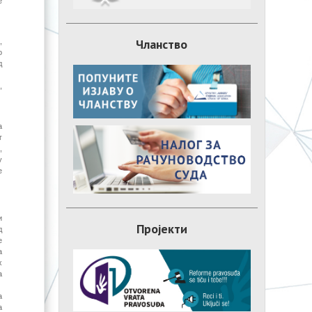
е
Чланство
,
о
д
,
а
г
,
у
е
и
Пројекти
д
е
а
х
а
а
а