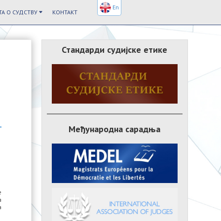
En
А О СУДСТВУ
КОНТАКТ
Стандарди судијске етике
Међународна сарадња
е
а
а