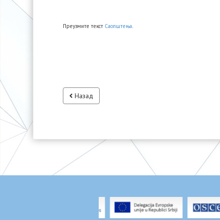
Преузмите текст
Саопштења
.
Назад