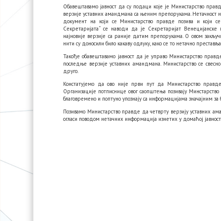
Обавештавамо јавност да су подаци које је Министарство правд
верзије уставних амандмана са њеним препорукама. Нетачност 
документ на који се Министарство правде позива и који с
Секретаријата“ се наводи да је Секретаријат Венецијанске к
најновије верзије са раније датим препорукама. О овом закључ
нити су доносили било какаву одлуку, како се то нетачно преставља
Такође обавештавамо јавност да је управо Министарство правде
последње верзије уставних амандмана. Министарство се свесн
друго.
Констатујемо да ово није први пут да Министарство правде
Организације потписнице овог саопштења позивају Минстарство 
благовремено и поптуно упознају са информацијама значајним за 
Позивамо Министарство правде да четврту верзију уставних аман
огласи поводом нетачних информација изнетих у домаћој јавност