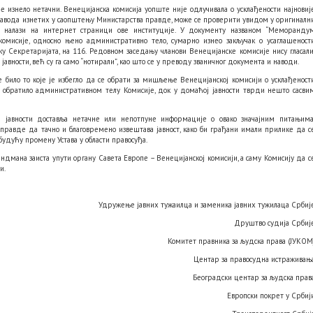
е изнело нетачни. Венецијанска комисија уопште није одлучивала о усклађености најновиј
навода изнетих у саопштењу Министарства правде, може се проверити увидом у оригиналн
е налази на интернет страници ове институције. У документу названом “Меморанду
омисије, односно њено административно тело, сумарно изнео закључак о усаглашеност
ку Секретаријата, на 116. Редовном заседању чланови Венецијанске комисије нису гласали
 јавности, већ су га само “нотирали”, као што се у преводу званичног документа и наводи.
 било то које је избегло да се обрати за мишљење Венецијанској комисији о усклађеност
о обратило административном телу Комисије, док у домаћој јавности тврди нешто сасви
 јавности доставља нетачне или непотпуне информације о овако значајним питањима
правде да тачно и благовремено извештава јавност, како би грађани имали прилике да с
будућу промену Устава у области правосуђа.
дмана заиста упути органу Савета Европе – Венецијанској комисији, а саму Комисију да с
и.
Удружење јавних тужаилца и заменика јавних тужилаца Србиј
Друштво судија Србиј
Комитет правника за људска права (JУKОМ
Центар за правосудна истраживањ
Београдски центар за људска прав
Европски покрет у Србиј