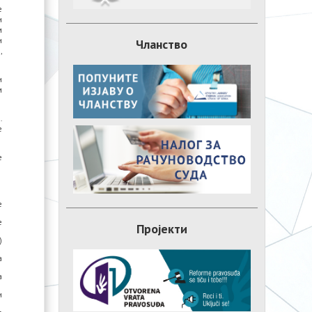
е
и
м
и
Чланство
,
и
м
.
е
е
е
е
Пројекти
)
а
а
и