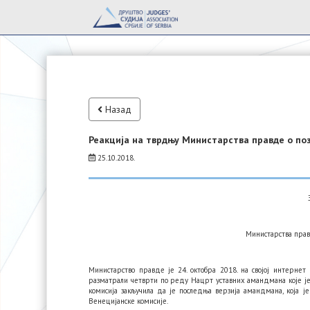
Назад
Реакција на тврдњу Министарства правде о по
25.10.2018.
Министарства прав
Министарство правде је 24. октобра 2018. на својој интерне
разматрали четврти по реду Нацрт уставних амандмана које је
комисија закључила да је последња верзија амандмана, која је
Венецијанске комисије.