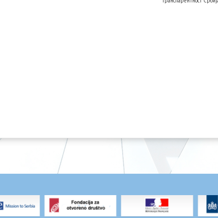
Транспарентност Србиј