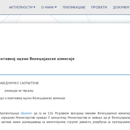
АКТУЕЛНОСТИ
О НАМА
ПУБЛИКАЦИЈЕ
ПРОЈЕКТИ
ДОКУМЕНТ
зитивној оцени Венецијанске комисије
ЗАЈЕДНИЧКО САОПШТЕЊЕ
реакција на тврдњу
де о позитивној оцени Венецијанске комисије
т презентацији
објавило
да су на 116. Редовном заседању чланови Венецијанске комисиј
 израдило Министарство правде. У саопштењу Министарства се наводи да је Венецијанск
 настала након усаглашавања са коментарима стручне јавности, усклађена са препорукам