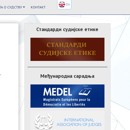
En
А О СУДСТВУ
КОНТАКТ
Стандарди судијске етике
Међународна сарадња