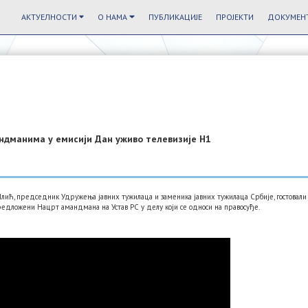
АКТУЕЛНОСТИ
О НАМА
ПУБЛИКАЦИЈЕ
ПРОЈЕКТИ
ДОКУМЕНТ
ндманима у емисији Дан уживо телевизије Н1
лић, председник Удружења јавних тужилаца и заменика јавних тужилаца Србије, гостовали
редложени Нацрт амандмана на Устав РС у делу који се односи на правосуђе.