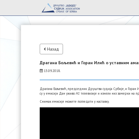
Назад
Драгана Бољевић и Горан Илић о уставним ама
13.09.2018.
Драгана Бољевић, председник Друштва судија Србије, и Горан И
су у емисији Дан уживо
Н1
телевизије и изнели низ замерки на п
Снимак емисије можете погледати у наставку.