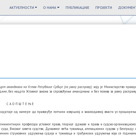
АКТУЕЛНОСТИ
О НАМА
ПУБЛИКАЦИЈЕ
ПРОЈЕКТИ
ДОКУМЕНТ
црт амандмана на Устав Републике Србије (за јавну расправу),
коју је Министарство правд
одине, без нацрта Уставног закона за спровођење амандмана и без позива за јавну расправу
С А О П Ш Т Е Њ Е
одустаје од намере да правосуђе потчини извршној и законодавној власти уз проширењ
јеминентнијих професора уставног права, теорије државе и права и судско-организационо
 суда, Високог савета судства, Државног већа тужилаца, апелационих судова у Београду 
нтичних струковних удружења судија и тужилаца и грађанских удружења која се годинам