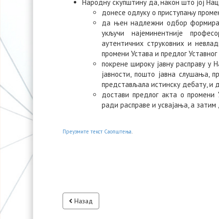
Народну скупштину да, након што јој На
донесе одлуку о приступању промен
да њен надлежни одбор формира 
укључи најеминентније професо
аутентичних струковних и невлад
промени Устава и предлог Уставног 
покрене широку јавну расправу у 
јавности, пошто јавна слушања, 
представљала истинску дебату, и д
достави предлог акта о промени 
ради расправе и усвајања, а затим
Преузмите текст Саопштења
.
Назад