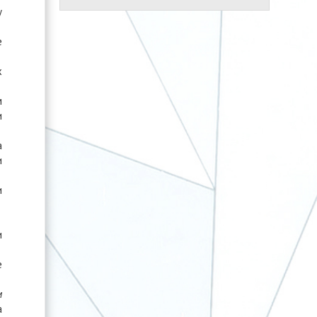
у
е
х
м
и
а
и
и
и
е
м
а