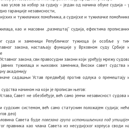
као услов за избор за судију – један од начина обуке судија – 
едио гаранције независности,
јских и тужилачких помоћника, а судијске и тужилачке помоћник
илаца, као и масовни „размештај“ судија, ефектима прописани
ног суда и заменици Републичког тужиоца (и особље у ти
ставног закона, настаљају функције у Врховном суду Србије 
је
 Уставног закона, сви правосудни закони који уређују мрежу судов
 јавних тужилаца и њихових заменика, Високи савет судства 
дну академију
 иначе садашњи Устав предвиђа) против одлука о премештају 
 судства начином на који је прописан његов:
става, Савет не обезбеђује, већ само јемчи независност судова 
и судским системом, већ само статусним положајем судија; нећ
гов део)
половина Савета буде
повезана група истомишљеника под утицаје
утог правника као члана Савета из несудијског корпуса своди н