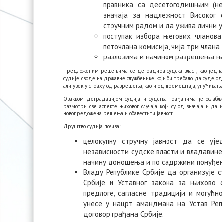
правника са десетогодишњим (не
значаја за надлежност Високог
стручним радом и да ужива лични 
поступак избора његових чланова
петочлана комисија, чија три члана
разлозима и начином разрешења ње
Предложеним решењима се деградира судска власт, као једна о
судије своде на државне службенике који би требало да суде од с
али увек у страху од разрешења, као и од премештаја, упућивања
Оваквом деградацијом судија и судства грађанима је ослаб
размотри све аспекте њиховог случаја који су од значаја и 
новопредожена решења и обавестити јавност.
Друштво судија позива:
целокупну стручну јавност да се уј
независности судске власти и владавине 
начину доношења и по садржини понуђен
Владу Републике Србије да организује 
Србије и Уставног закона за њихово 
предлоге, сагласне традицији и могућ
унесе у нацрт амандмана на Устав Ре
договор грађана Србије.