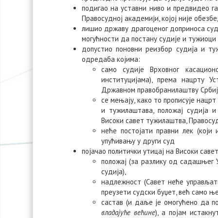
подигао на уставни ниво и предвидео га 
Правосудној академији, којој није обезб
лишио државу драгоценог доприноса суди
могућности да постану судије и тужиоци
допустио поновни реизбор судија и туж
одредаба којима:
само судије Врховног касацио
институцијама), према нацрту У
Државном правобранилаштву Срби
се мењају, како то прописује нацрт
и тужилаштава, положај судија и
Високи савет тужилаштва, Правосу
неће постојати правни лек (који
упућивању у други суд
појачао политички утицај на Високи савет
положај (за разлику од садашњег У
судија),
надлежност (Савет неће управљат
преузети судски буџет, већ само ње
састав (и даље је омогућено да 
владајуће већине
), а појам истакн