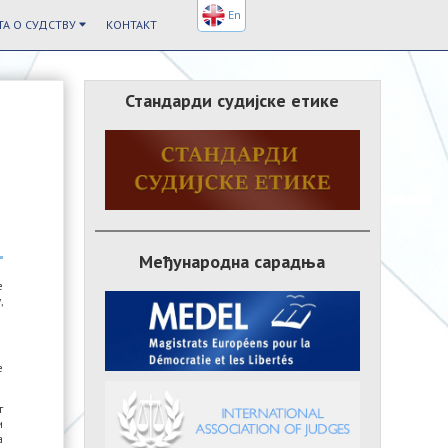
En
А О СУДСТВУ
КОНТАКТ
Стандарди судијске етике
Међународна сарадња
е
,
е
г
и
а