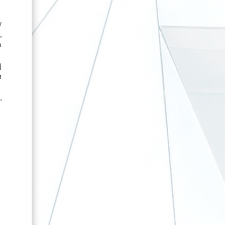
у
,
о
ј
и
,