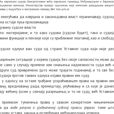
ећа европских судија, Консултативног већа европских тужилаца, Међународног и Европско
енецијанске комисије, Министарство правде суштински није изменило досадашњи концеп
авља у подређен и контролисан положај, због тога што је:
 омогућава да извршна и законодавна власт ограничавају судску
сна остаје пука прокламација
држину судске власти
и: материјалне, и то како судова (судски буџет), тако и судиј
жини функције и пензије које су приближне платама), као и слобод
судске одлуке ван суда од стране Уставног суда који није де
ирењем ситуације у којима судија, без своје сагласности, може д
не само у случају промене или смањења надлежности суда већ 
 други суд привремено (што може трајати годинама), и то све бе
судија против таквих одлука изјави правни лек суду
ј у односу на остале грађане ускраћивањем права на правни ле
њу, вредновању рада, премештају, упућивању и сл. које је доне
ју већину (осим у сличају разрешења, и то не суду, већ Уставно
е приликом тумачења права у сваком конкретном чињенично
ма да
воде рачуна о уједначеној судској пракси
упркос томе шт
основу устава, закона и потврђених међународних уговора