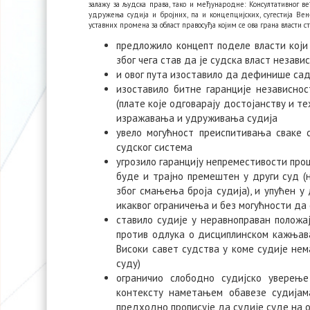
залажу за људска права, тако и међународне: Консултативног в
удружења судија и бројних, па и концепцијских, сугестија В
уставних промена за област правосуђа којим се ова грана власти ст
предложило концепт поделе власти који
због чега став да је судска власт незави
и овог пута изоставило да дефинише са
изоставило битне гаранције независност
(плате које одговарају достојанству и те
изражавања и удруживања судија
увело могућност преиспитивања сваке 
судског система
угрозило гаранцију непреместивости прош
буде и трајно премештен у други суд (
због смањења броја судија), и упућен у
икаквог ограничења и без могућности да 
ставило судије у неравноправан положа
против одлука о дисциплинском кажњава
Високи савет судства у коме судије нема
суду)
ограничио слободно судијско уверењ
контексту наметањем обавезе судија
предходно прописује да судије суде на 