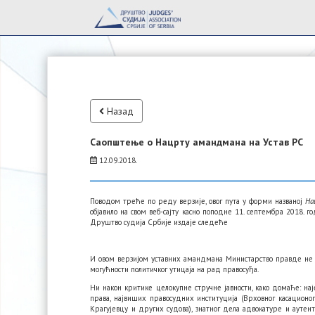
Назад
Саопштење о Нацрту амандмана на Устав РС
12.09.2018.
Поводом треће по реду верзије, овог пута у форми названој
На
објавило на свом веб-сајту касно поподне 11. септембра 2018. г
Друштво судија Србије издаје следеће
И овом верзијом уставних амандмана Министарство правде не 
могућности политичког утицаја на рад правосуђа.
Ни након критике целокупне стручне јавности, како домаће: на
права, највиших правосудних институција (Врховног касационог
Крагујевцу и других судова), знатног дела адвокатуре и ауте