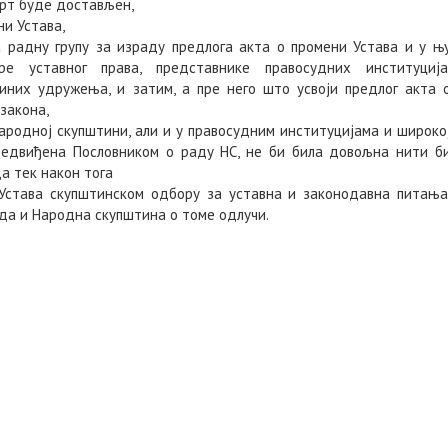
црт буде достављен,
и Устава,
радну групу за израду предлога акта о промени Устава и у њ
ре уставног права, представнике правосудних институција
иних удружења, и затим, а пре него што усвоји предлог акта 
закона,
Народној скупштини, али и у правосудним институцијама и широко
предвиђена Пословником о раду НС, не би била довољна нити б
а тек након тога
Устава скупштинском одбору за уставна и законодавна питања
 да и Народна скупштина о томе одлучи.