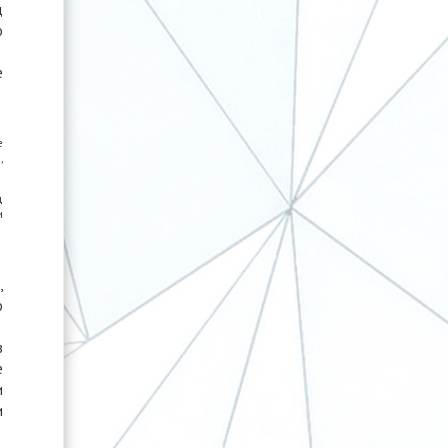
д
о
е
е
,
д
и
,
о
в
е
и
и