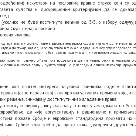
одређеним) искуством на пословима правне струке који су о
 савета судства и дискреционим критеријумом да се доказа
углед
 (уколико не буде постигнута већина од 3/5, о избору одлучуј
 бира Скупштина) а посебно
гових чланова.
д три власти у систему поделе власти, а независност судства умањује до те мере да с
лучаја до случаја, кадкад на основу Устава и закона а кадкад на основу судског прецедента
, дисциплинског кажњавања и то без права на правну заштиту у редовном судском поступку.
љено право на правично суђење које подразумева да им непристрасни и независни су
да им реши о њиховом праву. Друштво судија ће у наредним данима пажљивије проучит
едини око општег интереса очувања принципа поделе власти
права и јасно изрази свој став против уставних промена које, и п
их решења, снижавају достигнути ниво владавине права
суштинску и широку јавну расправу о нацрту амандмана на Уста
спровођење, да чује аргументацију и рационалне и примењив
ностима државе Србије и европским стандардима, прихвати их 
публике Србије који треба да представља дугорочни друштвен