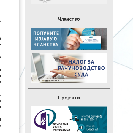
г
т
Чланство
,
а
у
о
а
и
з
к
Пројекти
о
м
м
о