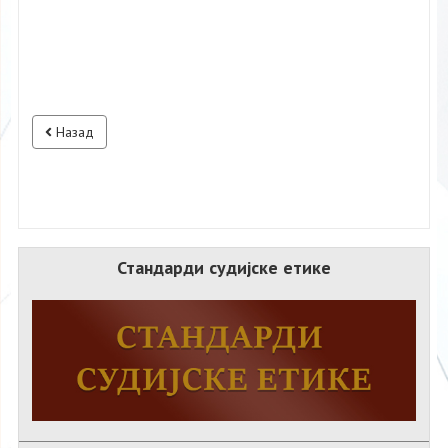
Назад
Стандарди судијске етике