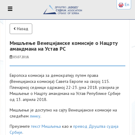
En
Назад
Мишљење Венецијанске комисије о Нацрту
амандмана на Устав РС
03.07.2018.
Европска комисија за демократију путем права
(Венецијанска комисија) Савета Европе на својој 115.
Пленарној седници одржаној 22-23. јуна 2018. усвојила је
Мишљење о Нацрту амандмана на Устав Републике Србије
од 13. априла 2018.
Мишљење је доступно на сајту Венецијанске комисије на
следећем
линку
.
Преузмите
текст Мишљења
као и
превод Друштва судија
Србије
.