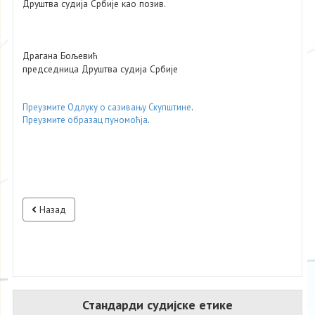
Друштва судија Србије као позив.
Драгана Бољевић
председница Друштва судија Србије
Преузмите Одлуку о сазивању Скупштине
.
Преузмите образац пуномоћја
.
Назад
Стандарди судијске етике