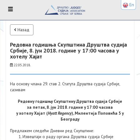
En
Назад
Редовна годишња Скупштина Друштва судија
Србије, 8. јун 2018. године у 17:00 часова у
хотелу Хајат
22.05.2018.
На основу члана 29. став 2. Статута Друштва судија Србије,
сазивам
Редовну годишњу С
купштин
у Друштва судија Србије
за
петак, 8. јун 2018. године у 17:00 часова
у хотелу Хајат (
Hyatt Regency
), Милентија Поповића 5 у
Београду
Предлажем следећи Дневни ред Скупштине:
Извештаји о раду органа Друштва судија Србије