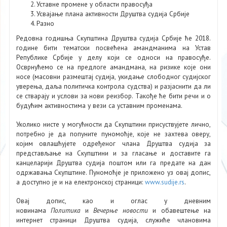
Уставне промене у области правосуђа
Усвајање плана активности Друштва судија Србије
Разно
Редовна годишња Скупштина Друштва судија Србије ће 2018.
године бити тематски посвећена амандманима на Устав
Републике Србије у делу који се односи на правосуђе.
Осврнућемо се на предлоге амандмана, на ризике које они
носе (масовни размештај судија, укидање слободног судијског
уверења, даља политичка контрола судства) и разјаснити да ли
се стварају и услови за нови реизбор. Такође ће бити речи и о
будућим активностима у вези са уставним променама.
Уколико нисте у могућности да Скупштини присуствујете лично,
потребно је да попуните пуномоћје, које не захтева оверу,
којим овлашћујете одређеног члана Друштва судија за
представљање на Скупштини и за гласање и доставите га
канцеларији Друштва судија поштом или га предате на дан
одржавања Скупштине. Пуномоћје је приложено уз овај допис,
а доступно је и на електронској страници:
www.sudije.rs
.
Овај допис, као и оглас у дневним
новинама
Политика
и
Вечерње новости
и обавештење на
интернет страници Друштва судија, служиће члановима