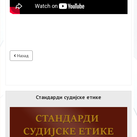
Назад
Стандарди судијске етике