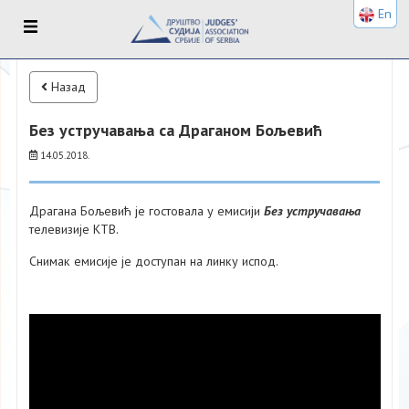
En
Назад
Без устручавања са Драганом Бољевић
14.05.2018.
Драгана Бољевић је гостовала у емисији
Без устручавања
телевизије КТВ.
Снимак емисије је доступан на линку испод.