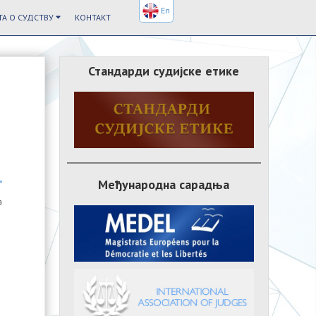
En
А О СУДСТВУ
КОНТАКТ
Стандарди судијске етике
Међународна сарадња
а