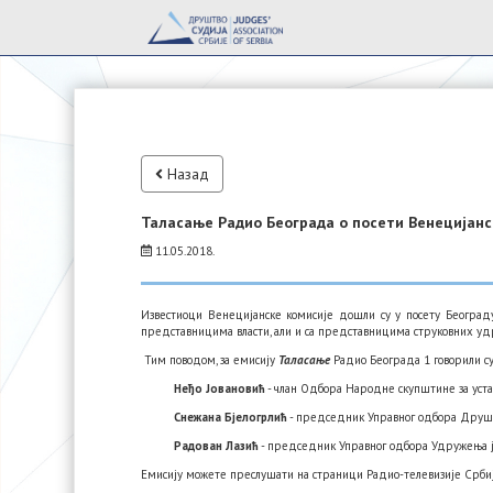
Назад
Таласање Радио Београда о посети Венецијанс
11.05.2018.
Известиоци Венецијанске комисије дошли су у посету Београд
представницима власти, али и са представницима струковних уд
Тим поводом, за емисију
Таласање
Радио Београда 1 говорили су
Неђо Јовановић
- члан Одбора Народне скупштине за уста
Снежана Бјелогрлић
- председник Управног одбора Друшт
Радован Лазић
- председник Управног одбора Удружења ј
Емисију можете преслушати на страници Радио-телевизије Срб