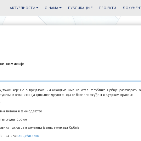
АКТУЕЛНОСТИ
О НАМА
ПУБЛИКАЦИЈЕ
ПРОЈЕКТИ
ДОКУМЕНТ
ке комисије
у, током које ће о предложеним амандманима на Устав Републике Србије, разговарати с
ружења и организација цивилног друштва која се баве правосуђем и људским правима.
:
вна питања и законодавство
ва судија Србије
авних тужилаца и заменика јавних тужилаца Србије
ије пратећи
следећи линк
.