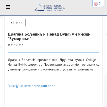
En
Назад
Драгана Бољевић и Ненад Вујић у емисији
"Зумирање"
23.03.2018.
​Драгана Бољевић, председница Друштва судија Србије и
Ненад Вујић, директор Правосудне академије, гостовали су
у емисији
Зумирање
и дискутовали о уставним променама.
Емисију можете погледати овде
.