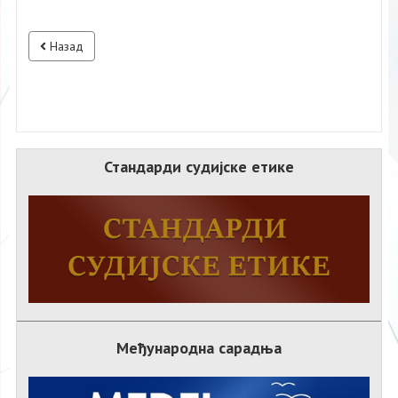
Назад
Стандарди судијске етике
Међународна сарадња