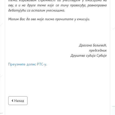
ову, а и на друге теме које се тичу правосуђа, равноправно
дебатујући са осталим учесницима.
Молим Вас да ово моје писмо прочитате у емисији.
Драгана Бољевић,
председник
Друштва судија Србије
Преузмите допис РТС-у
.
Назад