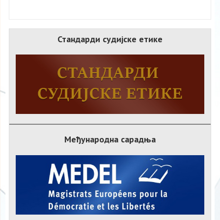
Стандарди судијске етике
Међународна сарадња