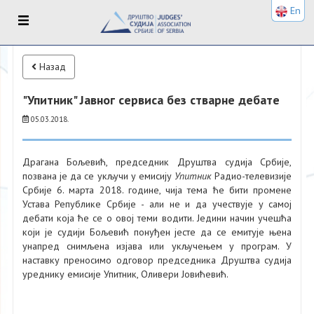
En
Назад
"Упитник" Јавног сервиса без стварне дебате
05.03.2018.
Драгана Бољевић, председник Друштва судија Србије,
позвана је да се укључи у емисију
Упитник
Радио-телевизије
Србије 6. марта 2018. године, чија тема ће бити промене
Устава Републике Србије - али не и да учествује у самој
дебати која ће се о овој теми водити. Једини начин учешћа
који је судији Бољевић понуђен јесте да се емитује њена
унапред снимљена изјава или укључењем у програм. У
наставку преносимо одговор председника Друштва судија
уреднику емисије Упитник, Оливери Јовићевић.