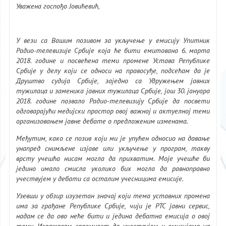
Уважена госпођо Јовићевић,
У вези са Вашим позивом за укључење у емисију Упитник
Радио-телевизије Србије која ће бити емитована 6. марта
2018. године и посвећена теми промене Устава Републике
Србије у делу који се односи на правосуђе, подсећам да је
Друштво судија Србије, заједно са Удружењем јавних
тужилаца и заменика јавних тужилаца Србије, још 30. јануара
2018. године позвало Радио-телевизију Србије да посвети
одговарајући медијски простор овој важној и актуелној теми
организовањем јавне дебате о предложеним изменама.
Међутим, како се позив који ми је упућен односио на давање
унапред снимљене изјаве или укључење у програм, такву
врсту учешћа нисам могла да прихватим. Моје учешће би
једино имало смисла уколико бих могла да равноправно
учествујем у дебати са осталим учесницима емисије.
Узевши у обзир изузетан значај који тема уставних промена
има за грађане Републике Србије, чији је РТС јавни сервис,
надам се да ово неће бити и једина дебатна емисија о овој
теми. Изражавам спремност да учествујем у емисијама на