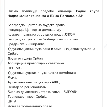
Писмо потписују следеће
чланице
Радне групе
Националног конвента о ЕУ за Поглавље 23
:
Београдски центар за људска права
Фондација Центар за демократију
Комитет правника за људска права ЈУКОМ
Београдски центар за безбедносну политику
Градјанске иницијативе
Удружење јавних тужилаца и заменика јавних тужилаца
Србије
Друштво судија Србије
Асоцијација правосудних саветника
ЦЕПРИС
Удружење судских и тужилачких помоћника
Praxis
Аутономни женски центар - АЖЦ
Центар за регионализам
Биро за друштвена истраживања – БИРОДИ
Транспарентност Србија
ЦРТА
Фонд за хуманитарно право