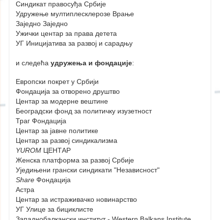
Синдикат правосуђа Србије
Удружење мултиплесклерозе Врање
Заједно Заједно
Ужички центар за права детета
УГ Иницијатива за развој и сарадњу
и следећа
удружења и фондације
:
Европски покрет у Србији
Фондација за отворено друштво
Центар за модерне вештине
Београдски фонд за политичку изузетност
Траг Фондација
Центар за јавне политике
Центар за развој синдикализма
YUROM
ЦЕНТАР
Женска платформа за развој Србије
Уједињени грански синдикати "Независност"
Share
Фондација
Астра
Центар за истраживачко новинарство
УГ Улице за бициклисте
Западнобалкански институт - Wеstern Balkans Institute