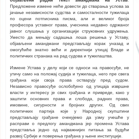
објављени радни текст амандмана на Устав
.
Предложене измене неће довести до стварања услова за
јачање независности судства и самосталности тужилаца
по оцени потписника писма, али и великог броја
професора уставног права, учесника недавно одржаног
јавног слушања у организацији струковних удружења.
Уместо да мењају садашња лоша решења у Уставу,
објављени амандмани представљају корак уназад и
омогућиће знатно већи и директнији утицај Владе и
политичких странака на рад судова и тужилаштва.
Измене Устава у делу који се односи на правосуђе, не
утичу само на положај судија и тужилаца, него пре свега
грађана који своја права остварују пред судом.
Независно правосуђе ослобођено од утицаја извршне
власти у интересу је свих грађана и привреде, како у
заштити основних права и слобода, радних права,
имовине, сигурности и бројних других. Од свих
политичких партија које у Народној скупштини
представљају грађане очекујемо да узму учешће у
расправи о предлогу амандмана јер промена Устава
представља једно од најважнијих питања за будући
развој Србије и поверења грађана у њене институције.