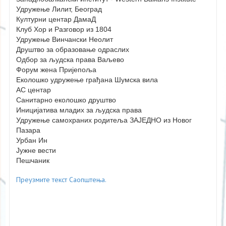
Удружење Лилит, Београд
Културни центар ДамаД
Клуб Хор и Разговор из 1804
Удружење Винчански Неолит
Друштво за образовање одраслих
Одбор за људска права Ваљево
Форум жена Пријепоља
Еколошко удружење грађана Шумска вила
АС центар
Санитарно еколошко друштво
Иницијатива младих за људска права
Удружење самохраних родитеља ЗАЈЕДНО из Новог
Пазара
Урбан Ин
Јужне вести
Пешчаник
Преузмите текст Саопштења.