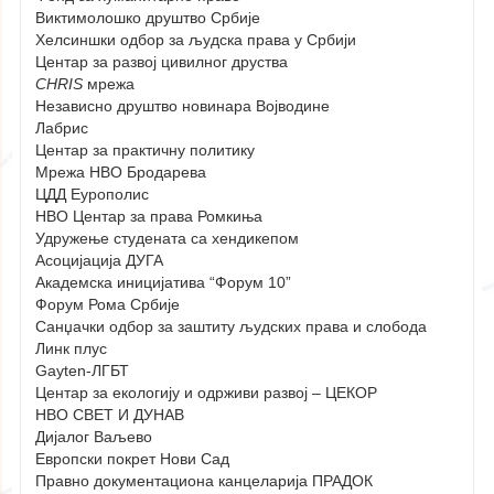
Виктимолошко друштво Србије
Хелсиншки одбор за људска права у Србији
Центар за развој цивилног друства
CHRIS
мрежа
Независно друштво новинара Војводине
Лабрис
Центар за практичну политику
Мрежа НВО Бродарева
ЦДД Еурополис
НВО Центар за права Ромкиња
Удружење студената са хендикепом
Асоцијација ДУГА
Академска иницијатива “Форум 10”
Форум Рома Србије
Санџачки одбор за заштиту људских права и слобода
Линк плус
Gayten-ЛГБТ
Центар за екологију и одрживи развој – ЦЕКОР
НВО СВЕТ И ДУНАВ
Дијалог Ваљево
Европски покрет Нови Сад
Правно документациона канцеларија ПРАДОК