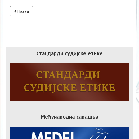
Назад
Стандарди судијске етике
Међународна сарадња