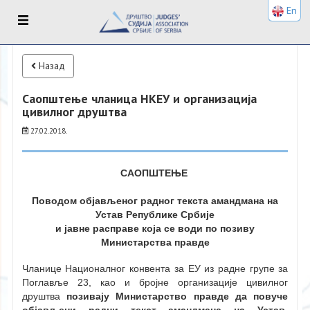
En
Назад
Саопштење чланица НКЕУ и организација
цивилног друштва
27.02.2018.
САОПШТЕЊЕ
Поводом објављеног радног текста амандмана на
Устав Републике Србије
и јавне расправе која се води по позиву
Министарства правде
Чланице Националног конвента за ЕУ из радне групе за
Поглавље 23, као и бројне организације цивилног
друштва
позивају Министарство правде да повуче