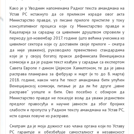
Како је у Уводним напоменама Радног текста амандмана на
Устав РС истакнуто да се приликом израде овог акта
Министарство правде, уз писане прилоге пристигле у току
консултативног процеса који су Министарство правде и
Кацеларија за сарадњу са цивилним друштвом спровели у
периоду јул-новембар 2017. године (што већина учесника из
цивилног сектора који су доставили своје прилоге – сматра
да није уважено), руководило првенствено стандардима
које је у својој богатој пракси дефинисала Венецијанска
комисија и да је радни текст изађен у сарадњи са експертом
Савета Европе г-дином Џејмсом Хамилтоном, те да је јавна
расправа планирана за фебруар и март (и то до 8. марта)
2018. године, након чега ће текст амандмана бити упућен
Венецијанској комисији, питање је да ли ће друге „јавне
расправе“ уопште и бити. Ово посебно с обзиром да
Министарство правде не показује вољу да уважи јединствен
предлог правосуђа и научне јавности да због бројних
слабости и пропуста у Радном тексту амандмана на Устав РС,
исти одмах повуче из расправе.
Сматрам да је моја дужност као члана органа који по Уставу
РС гарантује и обезбеђује самосталност и независност