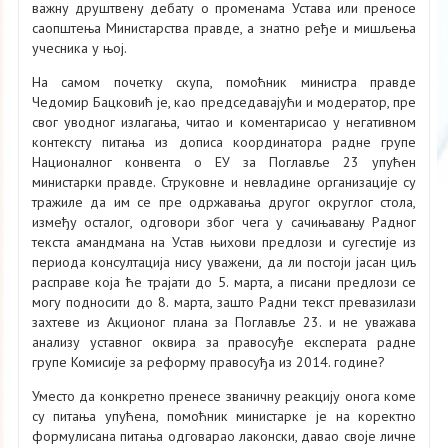
важну друштвену дебату о променама Устава или преносе
саопштења Министарства правде, а знатно ређе и мишљења
учесника у њој.
На самом почетку скупа, помоћник министра правде
Чедомир Бацковић је, као председавајући и модератор, пре
свог уводног излагања, читао и коментарисао у негативном
контексту питања из дописа координатора радне групе
Националног конвента о ЕУ за Поглавље 23 упућен
министарки правде. Струковне и невладине организације су
тражиле да им се пре одржавања другог округлог стола,
између осталог, одговори због чега у сачињавању Радног
текста амандмана на Устав њихови предлози и сугестије из
периода консултација нису уважени, да ли постоји јасан циљ
расправе која ће трајати до 5. марта, а писани предлози се
могу подносити до 8. марта, зашто Радни текст превазилази
захтеве из Акционог плана за Поглавље 23. и не уважава
анализу уставног оквира за правосуђе експерата радне
групе Комисије за реформу правосуђа из 2014. године?
Уместо да конкретно пренесе званичну реакцију онога коме
су питања упућена, помоћник министарке је на коректно
формулисана питања одговарао лаконски, давао своје личне