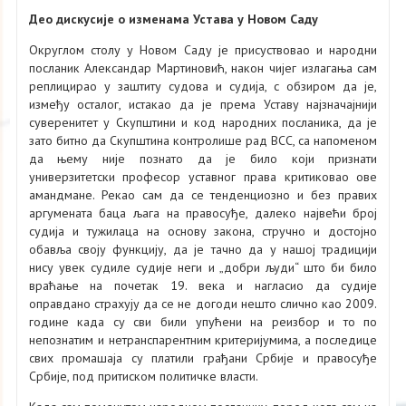
Део дискусије о изменама Устава у Новом Саду
Округлом столу у Новом Саду је присуствовао и народни
посланик Александар Мартиновић, након чијег излагања сам
реплицирао у заштиту судова и судија, с обзиром да је,
између осталог, истакао да је према Уставу најзначајнији
суверенитет у Скупштини и код народних посланика, да је
зато битно да Скупштина контролише рад ВСС, са напоменом
да њему није познато да је било који признати
универзитетски професор уставног права критиковао ове
амандмане. Рекао сам да се тенденциозно и без правих
аргумената баца љага на правосуђе, далеко највећи број
судија и тужилаца на основу закона, стручно и достојно
обавља своју функцију, да је тачно да у нашој традицији
нису увек судиле судије неги и „добри људи“ што би било
враћање на почетак 19. века и нагласио да судије
оправдано страхују да се не догоди нешто слично као 2009.
године када су сви били упућени на реизбор и то по
непознатим и нетранспарентним критеријумима, а последице
свих промашаја су платили грађани Србије и правосуђе
Србије, под притиском политичке власти.