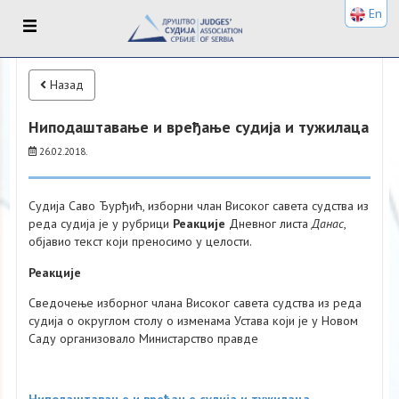
En
Назад
Ниподаштавање и вређање судија и тужилаца
26.02.2018.
Судија Саво Ђурђић, изборни члан Високог савета судства из
реда судија је у рубрици
Реакције
Дневног листа
Данас
,
објавио текст који преносимо у целости.
Реакције
Сведочење изборног члана Високог савета судства из реда
судија о округлом столу о изменама Устава који је у Новом
Саду организовало Министарство правде
Ниподаштавање и вређање судија и тужилаца