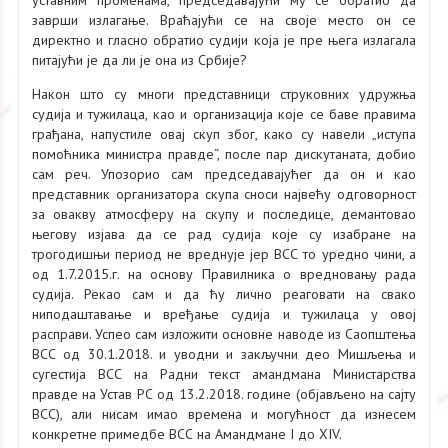
уставним променама, председавајући му се обратио да
заврши излагање. Враћајући се на своје место он се
директно и гласно обратио судији која је пре њега излагала
питајући је да ли је она из Србије?
Након што су многи представници струковних удружња
судија и тужилаца, као и организација које се баве правима
грађана, напустиле овај скуп због, како су навели „иступа
помоћника министра правде“, после пар дискутаната, добио
сам реч. Упозорио сам председавајућег да он и као
представник организатора скупа сноси највећу одговорност
за овакву атмосферу на скупу и последице, демантовао
његову изјава да се рад судија које су изабране на
трогодишњи период не вреднује јер ВСС то уредно чини, а
од 1.7.2015.г. на основу Правилника о вредновању рада
судија. Рекао сам и да ћу лично реаговати на свако
ниподаштавање и вређање судија и тужилаца у овој
расправи. Успео сам изложити основне наводе из Саопштења
ВСС од 30.1.2018. и уводни и закључни део Мишљења и
сугестија ВСС на Радни текст амандмана Министарства
правде на Устав РС од 13.2.2018. године (објављено на сајту
ВСС), али нисам имао времена и могућност да изнесем
конкретне примедбе ВСС на Амандмане I до XIV.