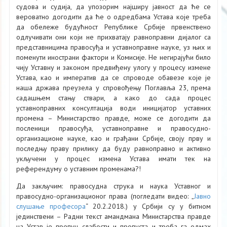
судова и судија, да упозорим најширу јавност да ће се
вероватно догодити да ће о одредбама Устава које треба
да обележе будућност Републике Србије првенствено
одлучивати они који не прихватају равноправни дијалог са
представницима правосуђа и уставноправне науке, уз њих и
поменути инострани фактори и Комисије. Не негирајући било
чију Уставну и законом предвиђену улогу у процесу измене
Устава, као и императив да се спроводе обавезе које је
наша држава преузела у спровођењу Поглавља 23, према
садашњем стању ствари, а како до сада процес
уставноправних консултација води иницијатор уставних
промена – Министарство правде, може се догодити да
посленици правосуђа, уставноправне и правосудно-
организационе науке, као и грађани Србије, своју прву и
последњу праву прилику да буду равноправно и активно
укључени у процес измена Устава имати тек на
референдуму о уставним променама?!
Да закључим: правосудна струка и наука Уставног и
правосудно-организационог права (погледати видео: „
Јавно
слушање професора
“ 20.2.2018.) у Србији су у битном
јединствени – Радни текст амандмана Министарства правде
на Устав је препун слабости и пропуста и треба га одмах