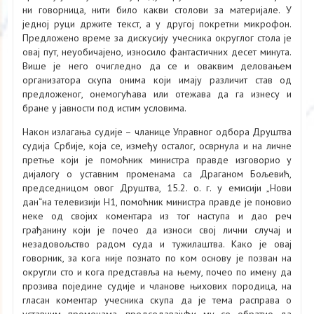
ни говорница, нити било какви столови за материјале. У
једној руци држите текст, а у другој покретни микрофон.
Предложено време за дискусију учесника округлог стола је
овај пут, неуобичајено, износило фантастичних десет минута.
Више је него очигледно да се и оваквим деловањем
организатора скупа онима који имају различит став од
предложеног, онемогућава или отежава да га изнесу и
бране у јавности под истим условима.
Након излагања судије – чланице Управног одбора Друштва
судија Србије, која се, између осталог, осврнула и на личне
претње који је помоћник министра правде изговорио у
дијалогу о уставним променама са Драганом Бољевић,
председницом овог Друштва, 15.2. о. г. у емисији „Нови
дан“на телевизији Н1, помоћник министра правде је поновио
неке од својих коментара из тог наступа и дао реч
грађанину који је почео да износи свој лични случај и
незадовољство радом суда и тужилаштва. Како је овај
говорник, за кога није познато по ком основу је позван на
округли сто и кога представља на њему, почео по имену да
прозива поједине судије и чланове њихових породица, на
гласан коментар учесника скупа да је тема расправа о