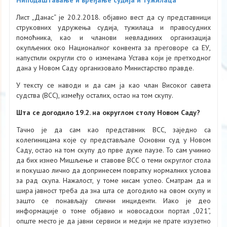
Лист „Данас“ је 20.2.2018. објавио вест да су представници
струковних удружења судија, тужилаца и правосудних
помоћника, као и чланови невладиних организација
окупљених око Националног конвента за преговоре са ЕУ,
напустили округли сто о изменама Устава који је претходног
дана у Новом Саду организовало Министарство правде.
У тексту се наводи и да сам ја као члан Високог савета
судства (ВСС), између осталих, остао на том скупу.
Шта се догодило 19.2. на округлом столу Новом Саду?
Тачно је да сам као представник ВСС, заједно са
колегиницама које су представљале Основни суд у Новом
Саду, остао на том скупу до прве дуже паузе. То сам учинио
да бих изнео Мишљење и ставове ВСС о теми округлог стола
и покушао лично да допринесем повратку нормалних услова
за рад скупа. Нажалост, у томе нисам успео. Сматрам да и
шира јавност треба да зна шта се догодило на овом скупу и
зашто се понaвљају слични инциденти. Иако је део
информације о томе објавио и новосадски портал „021“,
опште место је да јавни сервиси и медији не прате изузетно