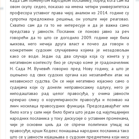
Када сам поменутом народном посланику, поред кога сам на
овом скупу седео, показао на имена четири универзитетска
професора уставног права чијој анализи из 2014. године су
супротна предложена решења, он уопште није реаговао.
Схватио сам да га то не интересује и да је важна само
представа у јавности. Посланик се поново јавио за реч
говорећи да то што се догодило 2009. године није била
њихова, него нечија друга власт и почео да говори о
конкретним судским случајевима којима је незадовољан
како се воде. Један од два случаја која су изнета у у
негативном контексту био је случајо коме је градоначелник
Н. Сада М. Вучевић говорио пред Нову годину, а што је
оцењено од свих судских органа као незапамћен атак на
независност судства. Он се није негативно изјаснио само о
судијама који су донели неправносажну одлуку, него је
ниподаштавао рад целог правосуђа, у очима јавности
креирао слику о корумпираности правосуђа и позивао на
линч носилаца правосудних функција. Председавајућег или
било кога у сали није било брига што један од најутицајнијих
народних посланика у току дискусије о уставним променама,
чији је основни циљ да се спречи политички утицај на
правосуђе, крши Кодекс понашања народних посланика тако
што се у јавности изјашњава о судским предметима који нису