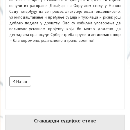
повући из расправе. Догађаји на Округлом столу у Новом
Саду потврђују да се процес дискусије води тенденциозно,
уз ниподаштавање и вређање судија и тужилаца и ризик још
дубљих подела у друштву. Ово су озбиљна упозорења да
политичко-уставном пројекту који би могао додатно да
деградира правосуђе Србије треба пружити легитиман отпор
– благовремено, јединствено и транспарентно!
Назад
Стандарди судијске етике