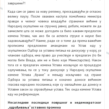
завршени?!
Када сам се јавио за нову реплику, преседавајући је огласио
велику паузу. После оваквих наступа помоћника министра
правде и челног човека владајуће страначке већине у
Народној скупштини на стручној јавној дебати, можете ли да
замислите шта се може догодити са било каквим предлогом
измена Устава, чак ако би са аспекта струке и науке био
задовољавајући!? Наиме, ради се о томе да према важећим
прописима предложени амандмани на Устав иду у
скупштински Одбор за уставна питања на дискусију у којој, уз
чланове одбора, има право да учествује и предлагач (то би
могла бити Влада, али не и било које Министарство). Након
тога се и предлагач измена Устава искључује из процедуре
одлучивања, па се у току дискусије у Народној скупштини
измене Устава „бране“ и мењају искључиво од стране
Одбора за уставна питања и коначно доносе већином
гласова народних посланика, који су овлашћени да донесу и
Уставни закон за спровођење устава. Тек онда измене Устава
иду на референдум.
Несагледиве последице површног и недемократског
„одрађивања“ уставних промена