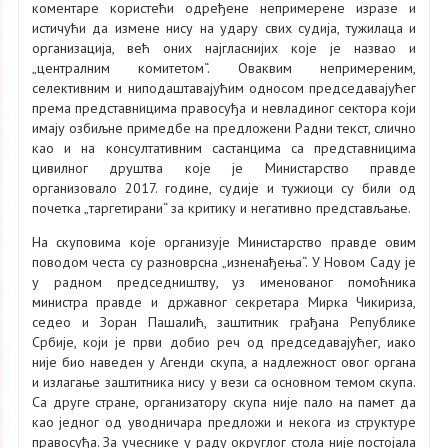
коментаре користећи одређене непримерене изразе и
истичући да измене нису на удару свих судија, тужилаца и
организација, већ оних најгласнијих које је назвао и
„централним комитетом“. Оваквим непримереним,
селективним и ниподаштавајућим односом председавајућег
према представницима правосуђа и невладиног сектора који
имају озбиљне примедбе на предложени Радни текст, слично
као и на консултативним састанцима са представницима
цивилног друштва које је Министарство правде
организовало 2017. године, судије и тужиоци су били од
почетка „таргетирани“ за критику и негативно представљање.
На скуповима које организује Министарство правде овим
поводом честа су разноврсна „изненађења“. У Новом Саду је
у радном председништву, уз именованог помоћника
министра правде и државног секретара Мирка Чикириза,
седео и Зоран Пашалић, заштитник грађана Републике
Србије, који је први добио реч од председавајућег, иако
није био наведен у Агенди скупа, а надлежност овог органа
и излагање заштитника нису у вези са основном темом скупа.
Са друге стране, организатору скупа није пало на памет да
као једног од уводничара предложи и некога из структуре
правосуђа. За учеснике у раду округлог стола није постојала