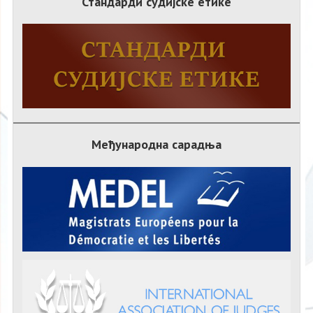
Стандарди судијске етике
Међународна сарадња