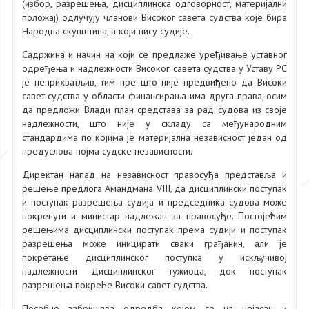
(избор, разрешења, дисциплинска одговорност, материјални
положај) одлучују чланови Високог савета судства које бира
Народна скупштина, а који нису судије.
Садржина и начин на који се предлаже уређивање уставног
одређења и надлежности Високог савета судства у Уставу РС
је неприхватљив, тим пре што није предвиђено да Високи
савет судства у области финансирања има друга права, осим
да предложи Влади план средстава за рад судова из своје
надлежности, што није у складу са међународним
стандардима по којима је материјална независност један од
предуслова појма судске независности.
Директан напад на независност правосуђа представља и
решење предлога Амандмана VIII, да дисциплински поступак
и поступак разрешења судија и председника судова може
покренути и министар надлежан за правосуђе. Постојећим
решењима дисциплински поступак према судији и поступак
разрешења може иницирати сваки грађанин, али је
покретање дисциплинског поступка у искључивој
надлежности Дисциплинског тужиоца, док поступак
разрешења покреће Високи савет судства.
Посебно забрињава одредба којом се на нејасан и