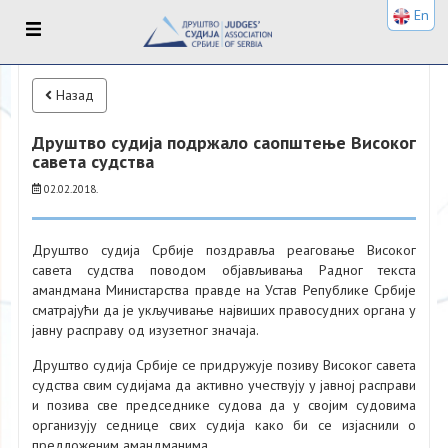
En
Назад
Друштво судија подржало саопштење Високог
савета судства
02.02.2018.
Друштво судија Србије поздравља реаговање Високог
савета судства поводом објављивања Радног текста
амандмана Министарства правде на Устав Републике Србије
сматрајући да је укључивање највиших правосудних органа у
јавну расправу од изузетног значаја.
Друштво судија Србије се придружује позиву Високог савета
судства свим судијама да активно учествују у јавној расправи
и позива све председнике судова да у својим судовима
организују седнице свих судија како би се изјаснили о
предложеним амандманима.