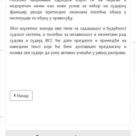
недоречен начин као нови услов за избор на судијску
функцију уводи претходно окончана посебна обука у
институцији за обуку у правосуђу.
Због изузетног значаја ове теме за садашњост и будућност
судског система, а посебно за независност и несметани рад
судова и судија, ВСС ће дати предлоге и примедбе на
наведени текст који ће бити достављен предлагачу и
позива све судије да узму активно учешће у јавној расправи.
Назад