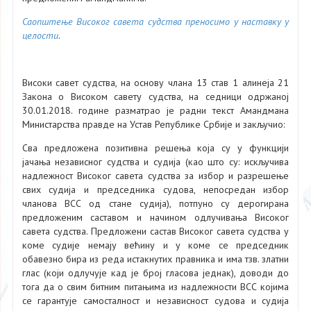
Саопштење Високог савета судства преносимо у наставку у
целости
.
Високи савет судства, на основу члана 13 став 1 алинеја 21
Закона о Високом савету судства, на седници одржаној
30.01.2018. године разматрао је радни текст Амандмана
Министарства правде на Устав Републике Србије и закључио:
Сва предложена позитивна решења која су у функцији
јачања независног судства и судија (као што су: искључива
надлежност Високог савета судства за избор и разрешење
свих судија и председника судова, непосредан избор
чланова ВСС од стане судија), потпуно су дерогирана
предложеним саставом и начином одлучивања Високог
савета судства. Предложени састав Високог савета судства у
коме судије немају већину и у коме се председник
обавезно бира из реда истакнутих правника и има тзв. златни
глас (који одлучује кад је број гласова једнак), доводи до
тога да о свим битним питањима из надлежности ВСС којима
се гарантује самосталност и независност судова и судија