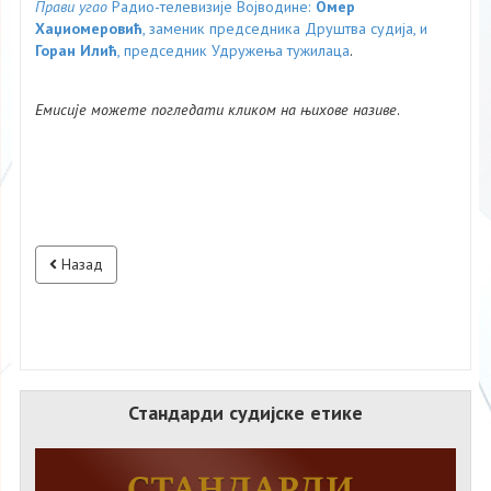
Прави угао
Радио-телевизије Војводине:
Омер
Хаџиомеровић
, заменик председника Друштва судија, и
Горан Илић
, председник Удружења тужилаца
.
Емисије можете погледати кликом на њихове називе
.
Назад
Стандарди судијске етике