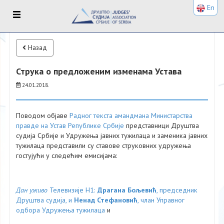
En
Назад
Струка о предложеним изменама Устава
24.01.2018.
Поводом објаве
Радног текста амандмана Министарства
правде на Устав Републике Србије
представници Друштва
судија Србије и Удружења јавних тужилаца и заменика јавних
тужилаца представили су ставове струковних удружења
гостујући у следећим емисијама:
Дан уживо
Телевизије Н1:
Драгана Бољевић
, председник
Друштва судија, и
Ненад Стефановић
, члан Управног
одбора Удружења тужилаца
и