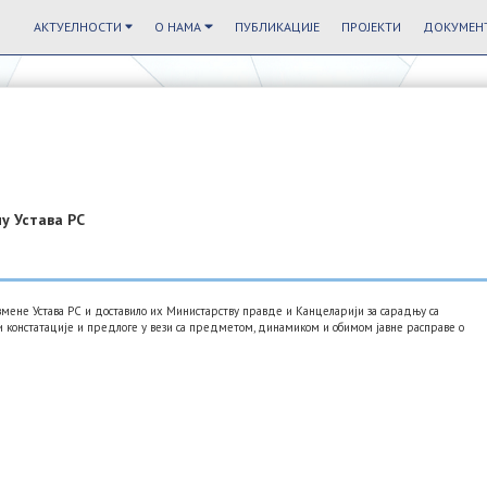
АКТУЕЛНОСТИ
О НАМА
ПУБЛИКАЦИЈЕ
ПРОЈЕКТИ
ДОКУМЕНТ
у Устава РС
мене Устава РС и доставило их Министарству правде и Канцеларији за сарадњу са
 констатације и предлоге у вези са предметом, динамиком и обимом јавне расправе о