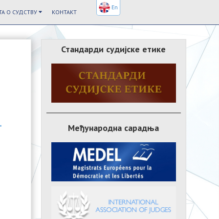
En
А О СУДСТВУ
КОНТАКТ
Стандарди судијске етике
Међународна сарадња