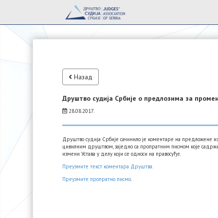
Назад
Друштво судија Србије о предлозима за промен
28.08.2017.
Друштво судија Србије сачинило је коментаре на предложене из
цивилним друштвом, заједно са пропратним писмом које садржи
измени Устава у делу који се односи на правосуђе.
Преузмите текст коментара Друштва.
Преузмите пропратно писмо
.