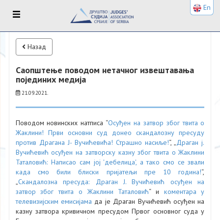
En
Назад
Саопштење поводом нетачног извештавања
појединих медија
21.09.2021.
Поводом новинских натписа “
Осуђен на затвор због твита о
Жаклини! Први основни суд донео скандалозну пресуду
против Драгана Ј- Вучићевића! Страшно насиље!
“, „
Драган ј.
Вучићевић осуђен на затворску казну због твита о Жаклини
Таталовић: Написао сам јој 'дебелица', а тако смо се звали
када смо били блиски пријатељи пре 10 година!
“,
„
Скандалозна пресуда: Драган Ј. Вучићевић осуђен на
затвор због твита о Жаклини Таталовић
“ и
коментара у
телевизијским емисијама
да је Драган Вучићевић осуђен на
казну затвора кривичном пресудом Првог основног суда у