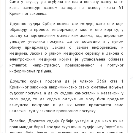
Само у случају да осуђени не плати новчану казну та се
казна замењује казном затвора на основу члана 51
Кривичног законика.
Друштво судија Србије позива све медије, како оне који
објављују и преносе информације тако и оне који су, у
складу са појединачним оснивачким актима, под директним
утицајем учесника поступка, да се доследно и у пуном
обиму придржавају Закона о јавном информисању и
медијима, Закона о јавном медијском сервису и Закона о
електронским медијима којима је установљена обавеза
истинитог, непристрасног, правовременог и потпуног
информисања грађана.
Друштво судија подсећа да је чланом 336а став 1
Кривичног законика инкриминисано свако ометање вођења
судског поступка,
а
да су судови самостални и независни у
свом раду, те да судске одлуке не могу бити предмет
вансудске контроле и да их може преиспитати само
надлежан суд у законом прописаном поступку.
Посебно, Друштво судија Србије указује и да, иако их на
први мандат бира Народна скупштина, судије нису “жуте” или
других боја (чиме се имплицира да су под утицајем