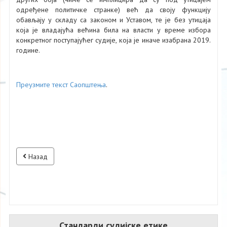
одређене политичке странке) већ да своју функцију
обављају у складу са законом и Уставом, те је без утицаја
која је владајућа већина била на власти у време избора
конкретног поступајућег судије, која је иначе изабрана 2019.
године.
Преузмите текст Саопштења
.
Назад
Стандарди судијске етике