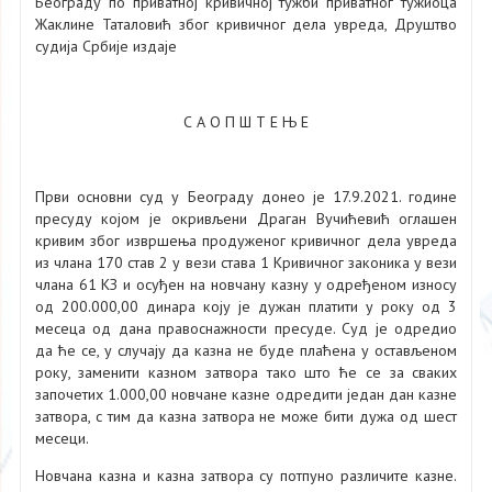
Београду по приватној кривичној тужби приватног тужиоца
Жаклине Таталовић због кривичног дела увреда, Друштво
судија Србије издаје
С А О П Ш Т Е Њ Е
Први основни суд у Београду донео је 17.9.2021. године
пресуду којом је окривљени Драган Вучићевић оглашен
кривим због извршења продуженог кривичног дела увреда
из члана 170 став 2 у вези става 1 Кривичног законика у вези
члана 61 КЗ и осуђен на новчану казну у одређеном износу
од 200.000,00 динара коју је дужан платити у року од 3
месеца од дана правоснажности пресуде. Суд је одредио
да ће се, у случају да казна не буде плаћена у остављеном
року, заменити казном затвора тако што ће се за сваких
започетих 1.000,00 новчане казне одредити један дан казне
затвора, с тим да казна затвора не може бити дужа од шест
месеци.
Новчана казна и казна затвора су потпуно различите казне.