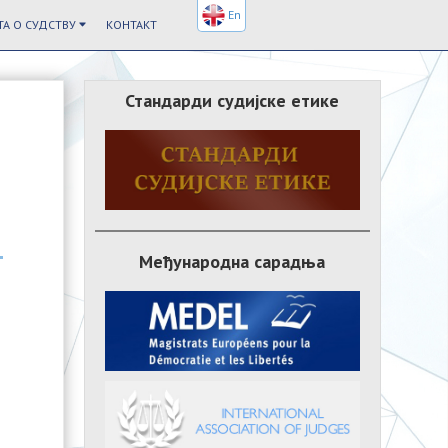
En
А О СУДСТВУ
КОНТАКТ
Стандарди судијске етике
Међународна сарадња