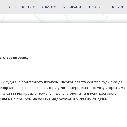
АКТУЕЛНОСТИ
О НАМА
ПУБЛИКАЦИЈЕ
ПРОЈЕКТИ
ДОКУМЕНТ
а о вредновању
 судија, а подстакнуто позивом Високог савета судства судијама да
лизирало је Правилник о критеријумима, мерилима, поступку и органима
те сачинило предлог измена и допуна овог акта и исти доставило
вилника с обзиром на уочене недостатке, а у складу са датим