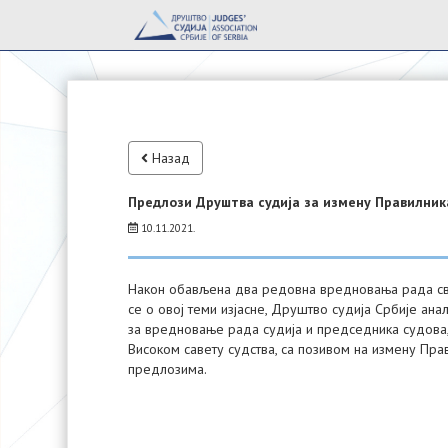
Назад
Предлози Друштва судија за измену Правилник
10.11.2021.
Након обављена два редовна вредновања рада свих
се о овој теми изјасне, Друштво судија Србије ана
за вредновање рада судија и председника судова, 
Високом савету судства, са позивом на измену Пра
предлозима.