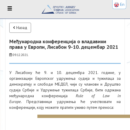
En
Назад
Међународна конференција о владавини
права у Европи, Лисабон 9-10. децембар 2021
09.12.2021.
У Лисабону ће 9. и 10. децембра 2021. године
,
у
организацији Европског удружења судија и тужилаца за
демократију и слободе МЕДЕЛ, чији су чланови и Друштво
судија Србије и Удружење тужилаца Србије, бити одржана
међународна конференција
Rule of Law in
Europe.
Представници удружења ће учествовати на
конференцији, коју можете пратити уживо путем преноса: