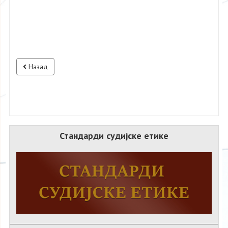
Назад
Стандарди судијске етике