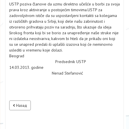
USTP poziva članove da uzmu direktno učešće u borbi za svoja
prava kroz aktiviranje u postojećim timovima.USTP za
zadovoljstvom ističe da su uspostavljeni kontakti sa kolegama
iz različitih gradova u Srbiji, koji dele našu zabrinutost i
otvoreno prihvataju poziv na saradnju, što ukazuje da ideja
širokog fronta koji bi se borio za unapređenje naše struke nije
ni izdaleka neostvariva, kakvom bi hteli da je prikažu oni koji
su se unapred predali ili uplašili izazova koji će neminovno
uslediti u vremenu koje dolazi.
Beograd
Predsednik USTP
14.03.2013. godine
Nenad Stefanović
Назад