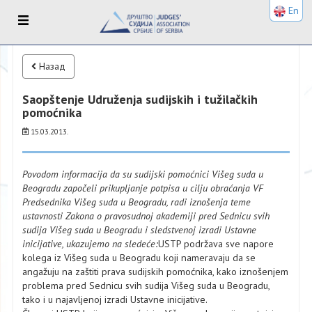
En
Назад
Saopštenje Udruženja sudijskih i tužilačkih
pomoćnika
15.03.2013.
Povodom informacija da su sudijski pomoćnici Višeg suda u
Beogradu započeli prikupljanje potpisa u cilju obraćanja VF
Predsednika Višeg suda u Beogradu, radi iznošenja teme
ustavnosti Zakona o pravosudnoj akademiji pred Sednicu svih
sudija Višeg suda u Beogradu i sledstvenoj izradi Ustavne
inicijative, ukazujemo na sledeće:
USTP podržava sve napore
kolega iz Višeg suda u Beogradu koji nameravaju da se
angažuju na zaštiti prava sudijskih pomoćnika, kako iznošenjem
problema pred Sednicu svih sudija Višeg suda u Beogradu,
tako i u najavljenoj izradi Ustavne inicijative.