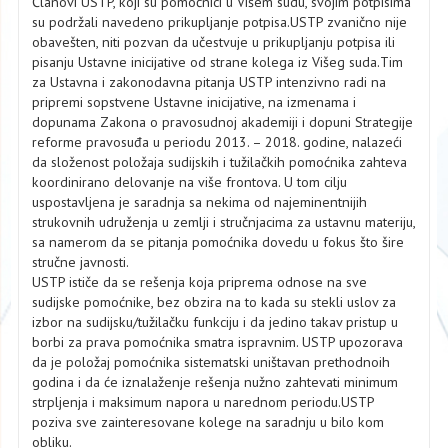
Članovi USTP, koji su pomoćnici u Višem sudu, svojim potpisima
su podržali navedeno prikupljanje potpisa.USTP zvanično nije
obavešten, niti pozvan da učestvuje u prikupljanju potpisa ili
pisanju Ustavne inicijative od strane kolega iz Višeg suda.Tim
za Ustavna i zakonodavna pitanja USTP intenzivno radi na
pripremi sopstvene Ustavne inicijative, na izmenama i
dopunama Zakona o pravosudnoj akademiji i dopuni Strategije
reforme pravosuđa u periodu 2013. – 2018. godine, nalazeći
da složenost položaja sudijskih i tužilačkih pomoćnika zahteva
koordinirano delovanje na više frontova. U tom cilju
uspostavljena je saradnja sa nekima od najeminentnijih
strukovnih udruženja u zemlji i stručnjacima za ustavnu materiju,
sa namerom da se pitanja pomoćnika dovedu u fokus što šire
stručne javnosti.
USTP ističe da se rešenja koja priprema odnose na sve
sudijske pomoćnike, bez obzira na to kada su stekli uslov za
izbor na sudijsku/tužilačku funkciju i da jedino takav pristup u
borbi za prava pomoćnika smatra ispravnim. USTP upozorava
da je položaj pomoćnika sistematski uništavan prethodnoih
godina i da će iznalaženje rešenja nužno zahtevati minimum
strpljenja i maksimum napora u narednom periodu.USTP
poziva sve zainteresovane kolege na saradnju u bilo kom
obliku.