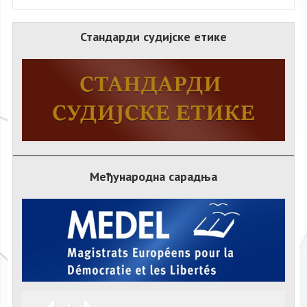
Стандарди судијске етике
Међународна сарадња