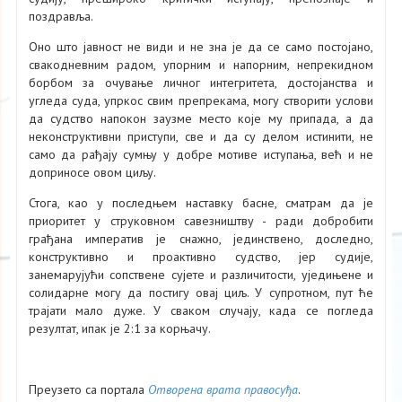
поздравља.
Оно што јавност не види и не зна је да се само постојано,
свакодневним радом, упорним и напорним, непрекидном
борбом за очување личног интегритета, достојанства и
угледа суда, упркос свим препрекама, могу створити услови
да судство напокон заузме место које му припада, а да
неконструктивни приступи, све и да су делом истинити, не
само да рађају сумњу у добре мотиве иступања, већ и не
доприносе овом циљу.
Стога, као у последњем наставку басне, сматрам да је
приоритет у струковном савезништву - ради добробити
грађана императив је снажно, јединствено, доследно,
конструктивно и проактивно судство, јер судије,
занемарујући сопствене сујете и различитости, уједињене и
солидарне могу да постигу овај циљ. У супротном, пут ће
трајати мало дуже. У сваком случају, када се погледа
резултат, ипак је 2:1 за корњачу.
Преузето са портала
Отворена врата правосуђа
.