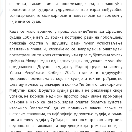
напретка, самим тим и оптимизације рада правосуђа,
неопходно је судијско удруживање, као израз међусобне
солидарности, те солидарности и повезаности са народом у
чије име се суди.
Када се мало вратимо у прошлост, видећемо да Друштво
судија Србије већ 25 година постојано ради на побољшању
положаја судства у друштву, ради пуног успостављања
владавине права. И, сложићемо се, напредак је очигледан,
посматрали ми то кроз статистику или кроз субјективни утисак
грађана. Можда један од најзначајнијих подухвата је учешће
представника Друштва судија у Радној групи за измену
Устава Републике Србије 2021. године и одлучујући
допринос променама за које ни судије, а тек ни грађани, не
схватају колико су значајне и колико ће бити општекорисне.
Међутим, како Друштво судија ради, а не рекламира своје
успехе, не користи медијски простор ради личне промоције
чланова и како се свесно, зарад општег бољитка судства,
изложило “опасности” да се политичке власти сложе са
његовим ставовима, то најбројније удружење судија, а самим
тим и већину судија у Србији, јавност посматра као инертне и
недовољно ангажоване, а појединце који громогласно и, за
судију, прешироко критички иступају, препознаје и