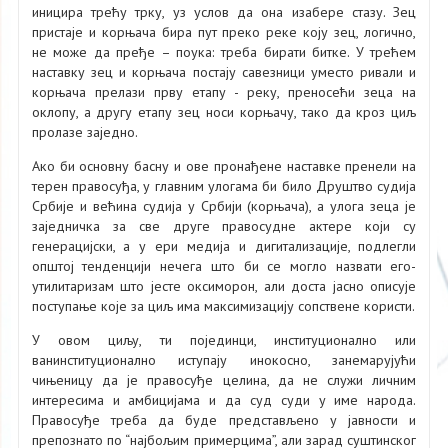
иницира трећу трку, уз услов да она изабере стазу. Зец
пристаје и корњача бира пут преко реке коју зец, логично,
не може да пређе – поука: треба бирати битке. У трећем
наставку зец и корњача постају савезници уместо ривали и
корњача прелази прву етапу - реку, преносећи зеца на
оклопу, а другу етапу зец носи корњачу, тако да кроз циљ
пролазе заједно.
Ако би основну басну и ове пронађене наставке пренели на
терен правосуђа, у главним улогама би било Друштво судија
Србије и већина судија у Србији (корњача), а улога зеца је
заједничка за све друге правосудне актере који су
генерацијски, а у ери медија и дигитализације, подлегли
општој тенденцији нечега што би се могло назвати его-
утилитаризам што јесте оксиморон, али доста јасно описује
поступање које за циљ има максимизацију сопствене користи.
У овом циљу, ти појединци, институционално или
ванинституционално иступају инокосно, занемарујући
чињеницу да је правосуђе целина, да не служи личним
интересима и амбицијама и да суд суди у име народа.
Правосуђе треба да буде представљено у јавности и
препознато по “најбољим примерцима”, али зарад суштинског