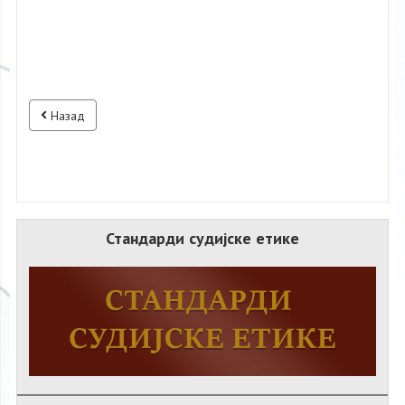
Назад
Стандарди судијске етике