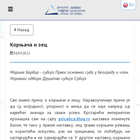
En
Назад
Корњача и зец
06.09.2022.
Марина Барбир - судија Првог основног суда у Београду и члан
Управног одбора Друштва судија Србије
Сви знамо причу о корњачи и зецу. Наравоученије приче је
да су истрајност, упорност и жеља да се иде напред од
највећег значаја за сваки успех. Крстарећи интернетом
пронашла сам на сајту
pricalica.blog.rs
наставке поменуте
басне, те тако у првом наставку, зец тражи корњачи реванш
и, користећи искуство, учи на грешкама, те побеђује, не
застајкујући и не одмарајући се. У другом наставку, корњача