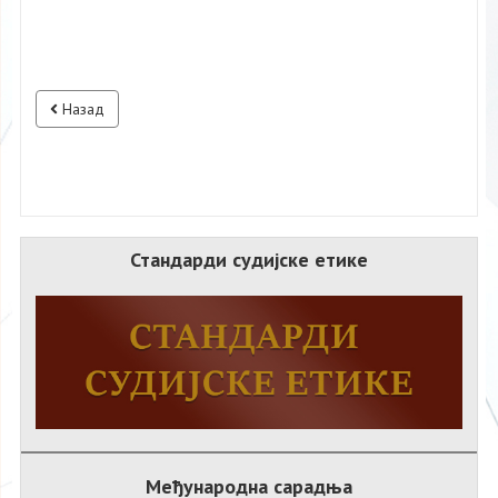
Назад
Стандарди судијске етике
Међународна сарадња