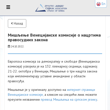
En
Назад
Мишљење Венецијанске комисије о нацртима
правосудних закона
24.10.2022.
Европска комисија за демократију и слободе (Венецијанска
комисија) усвојила је на 132. пленарној седници, одржаној
21-22. октобра у Венецији, Мишљење о три нацрта закона
који имплементирају уставне амандмане у области
правосуђа.
Мишљење је у оригиналу доступно на
интернет страници
Венецијанске комисије,
а кликом на следећи линк можете
преузети незванични
превод Мишљења на српском језику
.