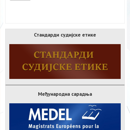
Стандарди судијске етике
Међународна сарадња