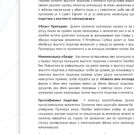
Посебан сегмент заштите података о личности представља област
сваком радном односу, почев од апликације за посао, закључења у
и вођења евиденција у области рада, а у савремено доба ова о
препознао је и Савет Европе те је уз наведену конвенцију д
података у контексту запошљавања
.
Област Препоруке
- Домен примене препоруке односи се на св
реду мисли на правни однос послодавца и запосленог, али и на
посебно истиче делатност агенција за запошљавање које ставља
обради података запослених. У Републици Србији донет је Закон
обезбеди заштиту података запосленог у складу са законом о за
Препоруци могу се применити и на агенције основане према Зак
Минимизација обраде
- Као начин остваривања овог принципа о
у пракси поштују принципи заштите података о личности. Посебн
био Повереник за информације од јавног значаја и заштиту пода
заштите података, а послодавци треба да докажу да испуњавају св
политику заштите података, правила и/или друге инструменте
наведених правила, треба подвући да је
обавеза свих послод
форма и обим ових правила зависе од обима обраде података
друштво, али обим њиховог пословања у извесној мери утиче н
целокупан однос послодавца према заштити података о личности,
Прослеђивање података
- У погледу прослеђивања прикуп
представницима запослених. Примена ових одредби значила би д
уговорима. Примера ради, Посебан колективни уговор за држа
синдиката достави податке из евиденције за запосленог везане з
писмено овлашћен од стране тог запосленог, али не прописуј
статусу превасходно воде у електронском облику нити прописуј
комуникације.