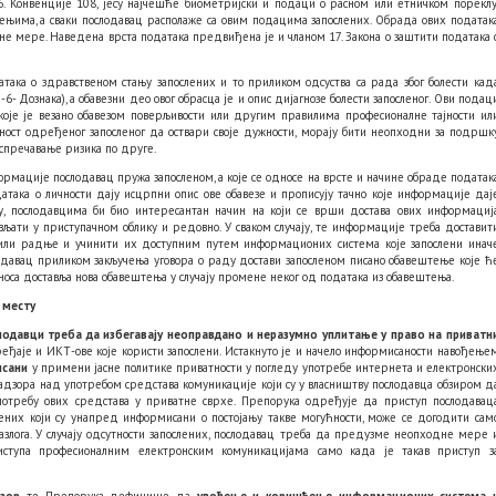
6. Конвенције 108, јесу најчешће биометријски и подаци о расном или етничком пореклу
ењима, а сваки послодавац располаже са овим подацима запослених. Обрада ових податак
тне мере. Наведена врста података предвиђена је и чланом 17. Закона о заштити података 
така о здравственом стању запослених и то приликом одсуства са рада због болести кад
- Дознака), а обавезни део овог обрасца је и опис дијагнозе болести запосленог. Ови подац
које је везано обавезом поверљивости или другим правилима професионалне тајности ил
ност одређеног запосленог да оствари своје дужности, морају бити неопходни за подршк
 спречавање ризика по друге.
формације послодавац пружа запосленом, а које се односе на врсте и начине обраде податак
одатака о личности дају исцрпни опис ове обавезе и прописују тачно које информације дај
ту, послодавцима би био интересантан начин на који се врши достава ових информациј
ати у приступачном облику и редовно. У сваком случају, те информације треба доставит
 или радње и учинити их доступним путем информационих система које запослени инач
слодавац приликом закључења уговора о раду достави запосленом писано обавештење које ћ
носа доставља нова обавештења у случају промене неког од података из обавештења.
 месту
лодавци треба да избегавају неоправдано и неразумно уплитање у право на приватн
ређаје и ИКТ-ове које користи запослени. Истакнуто је и начело информисаности навођење
исани
у примени јасне политике приватности у погледу употребе интернета и електронски
надзора над употребом средстава комуникације који су у власништву послодавца обзиром д
отребу ових средстава у приватне сврхе. Препорука одређује да приступ послодавац
них који су унапред информисани о постојању такве могућности, може се догодити сам
азлога. У случају одсутности запослених, послодавац треба да предузме неопходне мере 
ступа професионалним електронским комуникацијама само када је такав приступ з