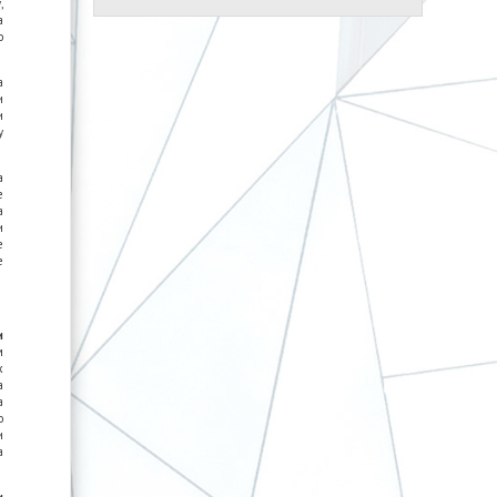
,
а
о
а
и
и
у
а
е
а
и
е
е
и
м
х
а
а
о
и
а