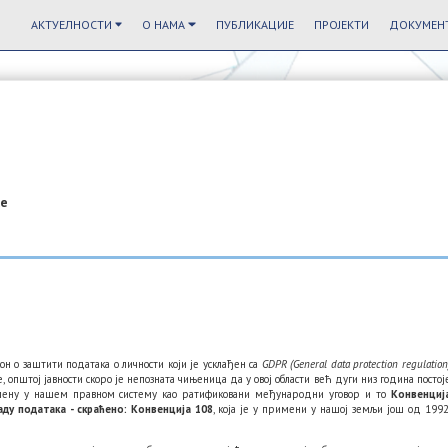
АКТУЕЛНОСТИ
О НАМА
ПУБЛИКАЦИЈЕ
ПРОЈЕКТИ
ДОКУМЕНТ
ке
он о заштити података о личности који је усклађен са
GDPR (General data protection regulation
е, општој јавности скоро је непозната чињеница да у овој области већ дуги низ година постој
мену у нашем правном систему као ратификовани међународни уговор и то
Конвенциј
ду података - скраћено: Конвенција 108
, која је у примени у нашој земљи још од 1992