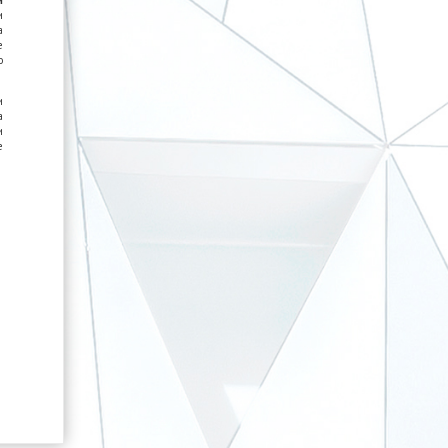
и
и
а
е
о
и
а
и
е