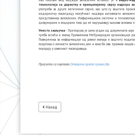
Као посебан вид надзора запослених истакнут је и
видео-на
технологија за директну и принципијелну сврху надзора 
употреба за друге легитимне сврхе, као што су заштита произ
индиректну последицу могућност надзора активности запослен
представника запослених. Информациони системи и технологије
дизајнирани и лоцирани тако да не нарушавају њихова основна п
Уместо закључка
- Препорука је само један од докумената који
треба истаћи и значај Правилника Међународне организације рада
Повереника за информације од јавног значаја и заштиту подата
података о личности запослених, али и како би ова правила нашла
поуздају у савесност послодаваца.
Преузето са портала
Отворена врата правосуђа
.
Назад