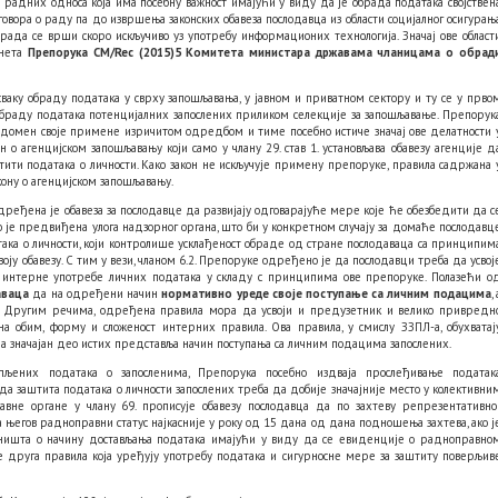
 радних односа која има посебну важност имајући у виду да је обрада података својствен
говора о раду па до извршења законских обавеза послодавца из области социјалног осигурањ
брада се врши скоро искључиво уз употребу информационих технологија. Значај ове област
онета
Препорука CM/Rec (2015)5 Комитета министара државама чланицама о обрад
аку обраду података у сврху запошљавања, у јавном и приватном сектору и ту се у прво
 обраду података потенцијалних запослених приликом селекције за запошљавање. Препорук
 у домен своје примене изричитом одредбом и тиме посебно истиче значај ове делатности 
 о агенцијском запошљавању који само у члану 29. став 1. установљава обавезу агенције д
штити података о личности. Како закон не искључује примену препоруке, правила садржана 
ону о агенцијском запошљавању.
дређена је обавеза за послодавце да развијају одговарајуће мере које ће обезбедити да с
о је предвиђена улога надзорног органа, што би у конкретном случају за домаће послодавц
така о личности, који контролише усклађеност обраде од стране послодаваца са принципим
оју обавезу. С тим у вези, чланом 6.2. Препоруке одређено је да послодавци треба да усвој
 интерне употребе личних података у складу с принципима ове препоруке. Полазећи о
аваца
да на одређени начин
нормативно уреде своје поступање са личним подацима
, 
. Другим речима, одређена правила мора да усвоји и предузетник и велико привредн
а обим, форму и сложеност интерних правила. Ова правила, у смислу ЗЗПЛ-а, обухватај
 а значајан део истих представља начин поступања са личним подацима запослених.
љених података о запосленима, Препорука посебно издваја прослеђивање податак
а заштита података о личности запослених треба да добије значајније место у колективни
вне органе у члану 69. прописује обавезу послодавца да по захтеву репрезентативно
а његов радноправни статус најкасније у року од 15 дана од дана подношења захтева, ако ј
е ништа о начину достављања података имајући у виду да се евиденције о радноправно
е друга правила која уређују употребу података и сигурносне мере за заштиту поверљив