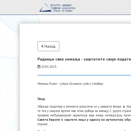
Назад
Радници свих земаља - заштитите своје подат
15.05.2023.
Немања Рилке - судија Основног суда у Сомбору
Увод
Обрада података о личности уопштено се у јавности везује за Зак
те тек у скорије време ова тема добија на значају. С друге стран
правила међународног карактера која имају непосредну при
Савета Европе о заштити лица у односу на аутоматску обра
године.