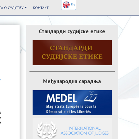
En
А О СУДСТВУ
КОНТАКТ
Стандарди судијске етике
Међународна сарадња
)
е
а
.