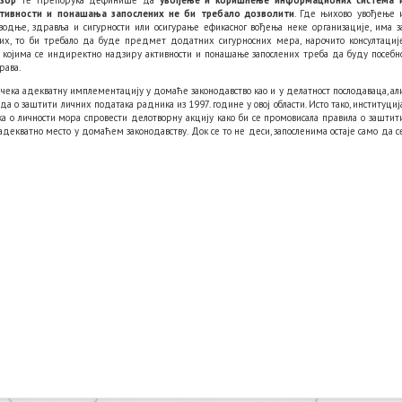
дзор
те Препорука дефинише да
увођење и коришћење информационих система 
активности и понашања запослених не би требало дозволити
. Где њихово увођење 
водње, здравља и сигурности или осигурање ефикасног вођења неке организације, има з
их, то би требало да буде предмет додатних сигурносних мера, нарочито консултациј
 којима се индиректно надзиру активности и понашање запослених треба да буду посебн
рава.
 чека адекватну имплементацију у домаће законодавство као и у делатност послодаваца, ал
 о заштити личних података радника из 1997. године у овој области. Исто тако, институциј
ка о личности мора спровести делотворну акцију како би се промовисала правила о заштит
 адекватно место у домаћем законодавству. Док се то не деси, запосленима остаје само да с