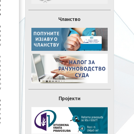
а
а
и
и
Чланство
м
а
у
а
у
е
е
а
е
д
а
о
у
Пројекти
а
м
г
е
м
е