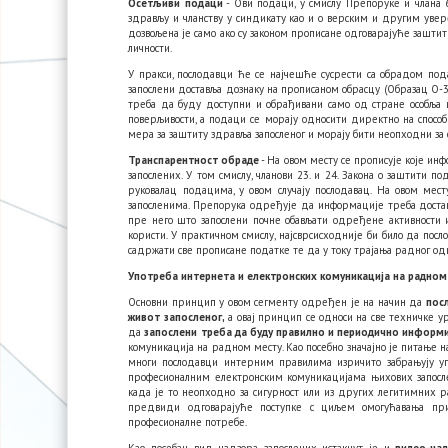
Осетљиви подаци
- Ови подаци, у смислу Препоруке и члана 
здрављу и чланству у синдикату као и о верским и другим увер
дозвољена је само ако су законом прописане одговарајуће зашти
личности.
У пракси, послодавци ће се најчешће сусрести са обрадом пода
запослени доставља дознаку на прописаном обрасцу (Образац О-3-6
треба да буду доступни и обрађивани само од стране особља 
поверљивости, а подаци се морају односити директно на способ
мера за заштиту здравља запосленог и морају бити неопходни за
Транспарентност обраде
- На овом месту се прописује које ин
запослених. У том смислу, чланови 23. и 24. Закона о заштити п
руковалац подацима, у овом случају послодавац. На овом мес
запосленима. Препорука одређује да информације треба достављ
пре него што запослени почне обављати одређене активности
користи. У практичном смислу, најсврсисходније би било да по
садржати све прописане податке те да у току трајања радног од
Употреба интернета и електронских комуникација на радном
Основни принцип у овом сегменту одређен је на начин да
пос
живот запосленог,
а овај принцип се односи на све техничке у
да
запослени треба да буду правилно и периодично информ
комуникација на радном месту. Као посебно значајно је питање 
многи послодавци интерним правилима изричито забрањују уп
професионалним електронским комуникацијама њихових запосле
када је то неопходно за сигурност или из других легитимних р
предвиди одговарајуће поступке с циљем омогућавања при
професионалне потребе.