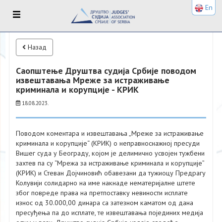
En
Назад
Саопштење Друштва судија Србије поводом
извештавања Мреже за истраживање
криминала и корупције - КРИК
18.08.2023.
Поводом коментара и извештавања „Мреже за истраживање
криминала и корупције“ (КРИК) о неправноснажној пресуди
Вишег суда у Београду, којом је делимично усвојен тужбени
захтев па су “Мрежа за истраживање криминала и корупције”
(КРИК) и Стеван Дојчиновић обавезани да тужиоцу Предрагу
Колувији солидарно на име накнаде нематеријалне штете
због повреде права на претпоставку невиности исплате
износ од 30.000,00 динара са затезном каматом од дана
пресуђења па до исплате, те извештавања појединих медија