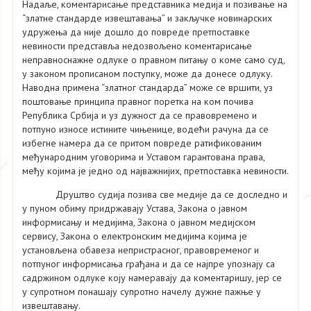
Надаље, коментарисање представника медија и позивање на
“златне стандарде извештавања” и закључке новинарских
удружења да није дошло до повреде претпоставке
невиности представља недозвољено коментарисање
неправноснажне одлуке о правном питању о коме само суд,
у законом прописаном поступку, може да донесе одлуку.
Наводна примена “златног стандарда” може се вршити, уз
поштовање принципа правног поретка на ком почива
Република Србија и уз дужност да се правовремено и
потпуно износе истините чињенице, водећи рачуна да се
избегне намера да се притом повреде ратификованим
међународним уговорима и Уставом гарантована права,
међу којима је једно од најважнијих, претпоставка невиности.
Друштво судија позива све медије да се доследно и
у пуном обиму придржавају Устава, Закона о јавном
информисању и медијима, Закона о јавном медијском
сервису, Закона о електронским медијима којима је
установљена обавеза непристрасног, правовременог и
потпуног информисања грађана и да се најпре упознају са
садржином одлуке коју намеравају да коментаришу, јер се
у супротном понашају супротно начелу дужне пажње у
извештавању.