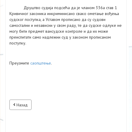
Друштво судија подсећа да је чланом 336а став 1
Кривичног законика инкриминисано свако ометање вођења
судског поступка, а Уставом прописано да су судови
самостални и независни у свом раду, те да судске одлуке не
могу бити предмет вансудске контроле и да их може
преиспитати само надлежни суд у законом прописаном
поступку.
Преузмите
саопштење
.
Назад