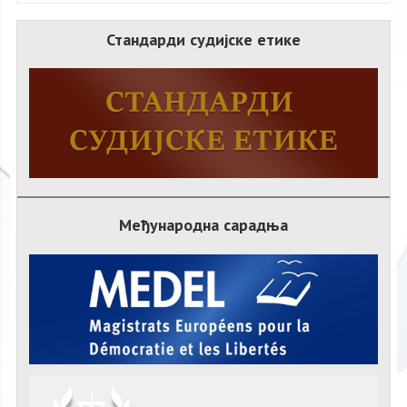
Стандарди судијске етике
Међународна сарадња