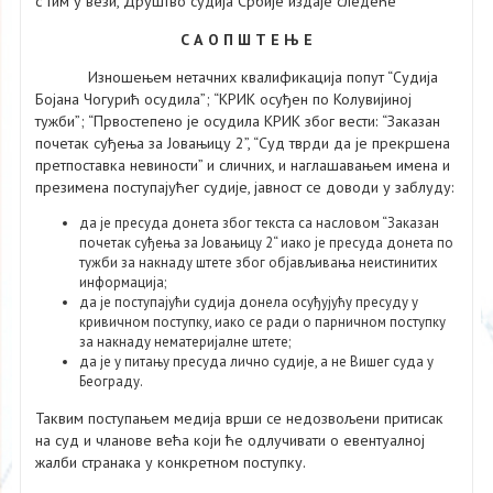
с тим у вези, Друштво судија Србије издаје следеће
С А О П Ш Т Е Њ Е
Изношењем нетачних квалификација попут “Судија
Бојана Чогурић осудила”; “КРИК осуђен по Колувијиној
тужби”; “Првостепено је осудила КРИК због вести: “Заказан
почетак суђења за Јовањицу 2”, “Суд тврди да је прекршена
претпоставка невиности” и сличних, и наглашавањем имена и
презимена поступајућег судије, јавност се доводи у заблуду:
да је пресуда донета због текста са насловом “Заказан
почетак суђења за Јовањицу 2“ иако је пресуда донета по
тужби за накнаду штете због објављивања неистинитих
информација;
да је поступајући судија донела осуђујућу пресуду у
кривичном поступку, иако се ради о парничном поступку
за накнаду нематеријалне штете;
да је у питању пресуда лично судије, а не Вишег суда у
Београду.
Таквим поступањем медија врши се недозвољени притисак
на суд и чланове већа који ће одлучивати о евентуалној
жалби странака у конкретном поступку.