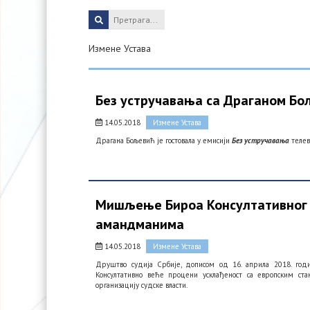
Измене Устава
Без устручавања са Драганом Бо
14.05.2018
Измене Устава
Драгана Бољевић је гостовала у емисији
Без устручавања
телев
Мишљење Бироа Консултативног в
амандманима
14.05.2018
Измене Устава
Друштво судија Србије, дописом од 16. априла 2018. годи
Консултативно веће процени усклађеност са европским с
организацију судске власти.