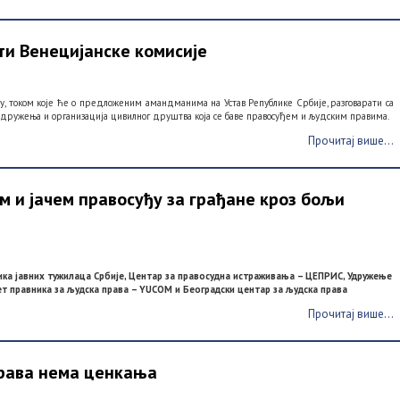
ти Венецијанске комисије
у, током које ће о предложеним амандманима на Устав Републике Србије, разговарати са
удружења и организација цивилног друштва која се баве правосуђем и људским правима.
Прочитај више...
м и јачем правосуђу за грађане кроз бољи
ика јавних тужилаца Србије, Центар за правосудна истраживања – ЦЕПРИС, Удружење
ет правника за људска права – YUCOM и Београдски центар за људска права
Прочитај више...
права нема ценкања