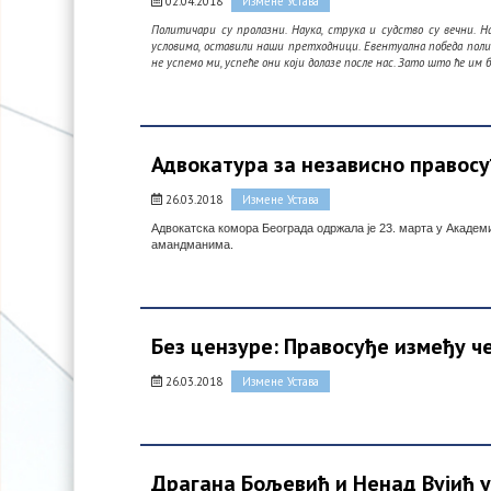
02.04.2018
Измене Устава
Политичари су пролазни. Наука, струка и судство су вечни. Н
условима, оставили наши претходници. Евентуална победа полити
не успемо ми, успеће они који долазе после нас. Зато што ће им
Адвокатура за независно правос
26.03.2018
Измене Устава
Адвокатска комора Београда одржала је 23. марта у Академ
амандманима.
Без цензуре: Правосуђе између ч
26.03.2018
Измене Устава
Драгана Бољевић и Ненад Вујић у