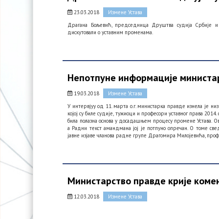
23.03.2018
Измене Устава
​Драгана Бољевић, председница Друштва судија Србије и
дискутовали о уставним променама.
Непотпуне информације министа
19.03.2018
Измене Устава
У интервјуу од 11. марта о.г. министарка правде изнела је 
којој су биле судије, тужиоци и професори уставног права 2014.
била полазна основа у досадашњем процесу промене Устава. Ову 
а Радни текст амандмана јој је потпуно опречан. О томе свед
јавне изјаве чланова радне групе Драгомира Милојевића, проф
Министарство правде крије коме
12.03.2018
Измене Устава