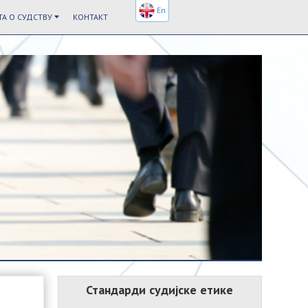
En
А О СУДСТВУ
КОНТАКТ
Стандарди судијске етике