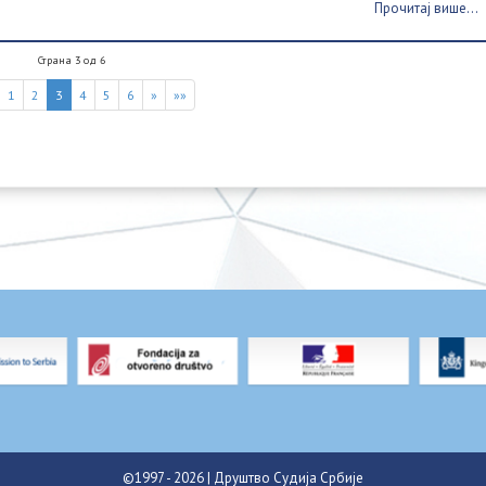
Прочитај више...
Страна 3 од 6
1
2
3
4
5
6
»
»»
©1997 - 2026 | Друштво Судија Србије