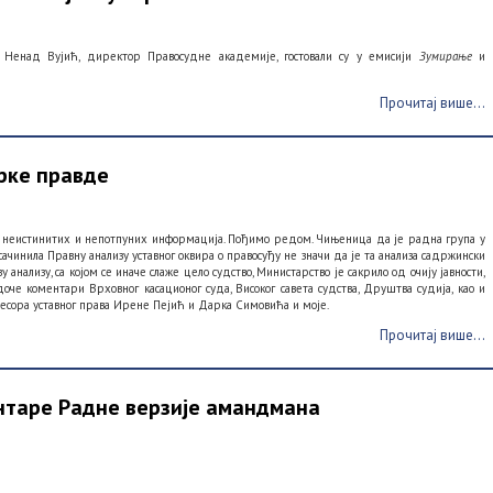
 Ненад Вујић, директор Правосудне академије, гостовали су у емисији
Зумирање
и
Прочитај више...
рке правде
низ неистинитих и непотпуних информација. Пођимо редом. Чињеница да је радна група у
 сачинила Правну анализу уставног оквира о правосуђу не значи да је та анализа садржински
анализу, са којом се иначе слаже цело судство, Mинистарство је сакрило од очију јавности,
оче коментари Врховног касационог суда, Високог савета судства, Друштва судија, као и
есора уставног права Ирене Пејић и Дарка Симовића и моје.
Прочитај више...
нтаре Радне верзије амандмана