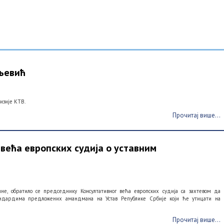
љевић
изије КТВ.
Прочитај више...
ећа европских судија о уставним
не, обратило се председнику Консултативног већа европских судија са захтевом да
тандардима предложених амандмана на Устав Републике Србије који ће утицати на
Прочитај више...