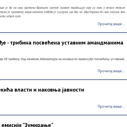
аше је да за свог времена бранимо светле правне традиције које су нам, у много тежим
ке је пролазна, наша коначна победа је сигурна све док не одустајемо од свог позива. Ако
 бити утрт пут.
Прочитај више...
уђе - трибина посвећена уставним амандманима
ији 28 трибину под називом
Адвокатура за независно правосуђе
посвећену уставним
Прочитај више...
екића власти и наковња јавности
Прочитај више...
 емисији "Зумирање"