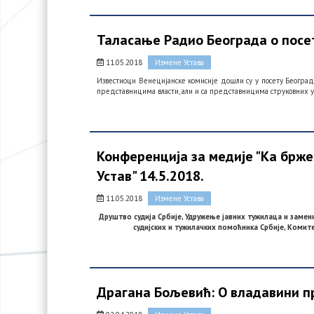
Таласање Радио Београда о посе
11.05.2018
Измене Устава
Известиоци Венецијанске комисије дошли су у посету Београд
представницима власти, али и са представницима струковних 
Конференција за медије "Ка брже
Устав" 14.5.2018.
11.05.2018
Измене Устава
Друштво судија Србије, Удружење јавних тужилаца и замен
судијских и тужилачких помоћника Србије, Комит
Драгана Бољевић: О владавини 