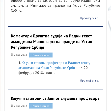
отворено писмо са захтевом да се повуче Радни текст
амандмана Министарства правде на Устав Републике
Србије.
Прочитај више...
Коментари Друштва судија на Радни текст
амандмана Министарства правде на Устав
Републике Србије
08.03.2018
Измене Устава
1.
Кључни ставови професора о Радном тексту
амандмана на Устав Републике Србије
од 20.
фебруара 2018. године
Прочитај више...
Кључни ставови са Јавног слушања професора
06.03.2018
Измене Устава