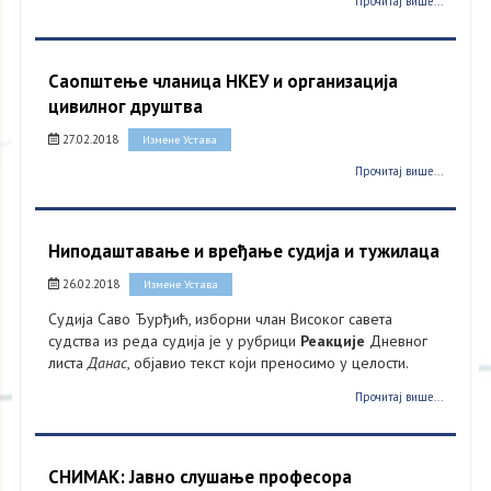
Прочитај више...
Саопштење чланица НКЕУ и организација
цивилног друштва
27.02.2018
Измене Устава
Прочитај више...
Ниподаштавање и вређање судија и тужилаца
26.02.2018
Измене Устава
Судија Саво Ђурђић, изборни члан Високог савета
судства из реда судија је у рубрици
Реакције
Дневног
листа
Данас
, објавио текст који преносимо у целости.
Прочитај више...
СНИМАК: Јавно слушање професора