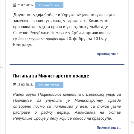
21.02.2018
Измене Устава
Друштво судија Србије и Удружење јавнох тужилаца и
заменика јавних тужилаца, у сарадњи са Комитетом
правника за људска права и уз подршку Амбасаде
Савезне Републике Немачке у Србији, организовали
су
Јавно слушање професора
20. фебруара 2018. у
Београду.
Прочитај више...
Питања за Министарство правде
13.02.2018
Измене Устава
Радна група Националног конвента о Европској унији за
Поглавље 23 упутила је Министарству правде
отворено писмо са питањима у вези са током јавне
расправе о радној верзији Амандмана на Устав
Републике Србије у делу који се односи на правосуђе.
Прочитај више...