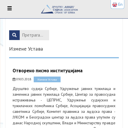
En
Измене Устава
Отворено писмо институцијама
09.03.2018
Измене Устава
Друштво судија Србије, Удружење јавних тужилаца и
заменика јавних тужилаца Србије, Центар за правосудна
истраживања - ЦЕПРИС, Удружење судијских и
тужилачких помоћника Србије, Асоцијација правосудних
саветника Србије, Комитет правника за људска права -
ЈУКОМ и Београдски центар за људска права упутили су
данас Народној скупштини, Влади и Министарству правде