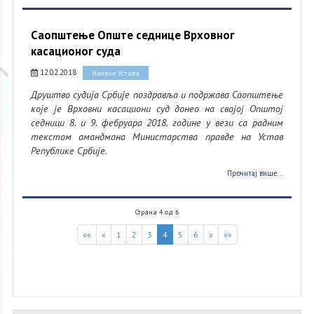
Саопштење Опште седнице Врховног
касационог суда
12.02.2018
Измене Устава
Друштво судија Србије поздравља и подржава Саопштење
које је Врховни касациони суд донео на својој Општој
седници 8. и 9. фебруара 2018. године у вези са радним
текстом амандмана Министарства правде на Устав
Републике Србије.
Прочитај више...
Страна 4 од 6
««
«
1
2
3
4
5
6
»
»»