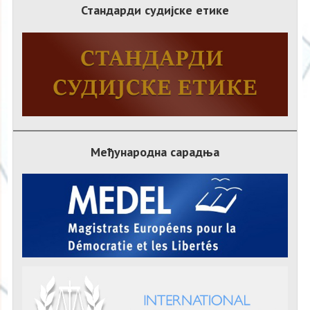
Стандарди судијске етике
Међународна сарадња