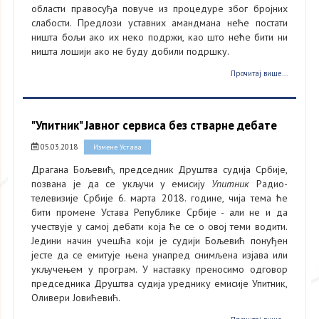
области правосуђа повуче из процедуре због бројних
слабости. Предлози уставних амандмана неће постати
ништа бољи ако их неко подржи, као што неће бити ни
ништа лошији ако не буду добили подршку.
Прочитај више...
"Упитник" Јавног сервиса без стварне дебате
05.03.2018
Измене Устава
Драгана Бољевић, председник Друштва судија Србије,
позвана је да се укључи у емисију
Упитник
Радио-
телевизије Србије 6. марта 2018. године, чија тема ће
бити промене Устава Републике Србије - али не и да
учествује у самој дебати која ће се о овој теми водити.
Једини начин учешћа који је судији Бољевић понуђен
јесте да се емитује њена унапред снимљена изјава или
укључењем у програм. У наставку преносимо одговор
председника Друштва судија уреднику емисије Упитник,
Оливери Јовићевић.