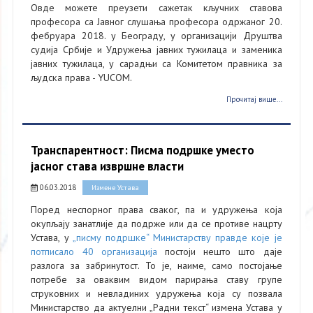
Овде можете преузети сажетак кључних ставова
професора са Јавног слушања професора одржаног 20.
фебруара 2018. у Београду, у организацији Друштва
судија Србије и Удружења јавних тужилаца и заменика
јавних тужилаца, у сарадњи са Комитетом правника за
људска права - YUCOM.
Прочитај више...
Транспарентност: Писма подршке уместо
јасног става извршне власти
06.03.2018
Измене Устава
Поред неспорног права сваког, па и удружења која
окупљају занатлије да подрже или да се противе нацрту
Устава, у
„писму подршке“ Министарству правде које је
потписало 40 организација
постоји нешто што даје
разлога за забринутост. То је, наиме, само постојање
потребе за оваквим видом парирања ставу групе
струковних и невладиних удружења која су позвала
Министарство да актуелни „Радни текст“ измена Устава у