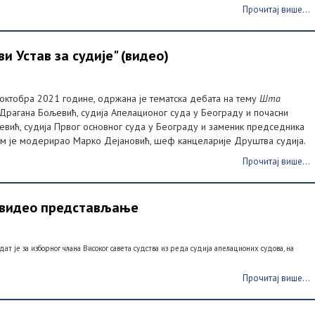
Прочитај више...
и Устав за судије" (видео)
. октобра 2021 године, одржана је тематска дебата на тему
Шта
 Драгана Бољевић, судија Апелационог суда у Београду и почасни
вић, судија Првог основног суда у Београду и заменик председника
ом је модерирао Марко Дејановић, шеф канцеларије Друштва судија.
Прочитај више...
 видео представљање
ат је за изборног члана Високог савета судства из реда судија апелационих судова, на
Прочитај више...