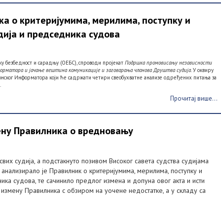
 о критеријумима, мерилима, поступку и
дија и председника судова
ку безбедност и сарадњу (ОЕБС), спроводи пројекат
Подршка промовисању независности
форматора и јачање вештина комуникације и заговарања чланова Друштва судија.
У оквиру
ронског Информатора који ће садржати четири свеобухватне анализе одређених питања за
.
Прочитај више...
ену Правилника о вредновању
х судија, а подстакнуто позивом Високог савета судства судијама
е анализирало је Правилник о критеријумима, мерилима, поступку и
ка судова, те сачинило предлог измена и допуна овог акта и исти
 измену Правилника с обзиром на уочене недостатке, а у складу са