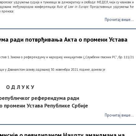
Европског удружења судија и тужилаца за демократију и слободе МЕДЕЛ, чији су чланови и
 одржана међународна конференција
Rule of Law in Europe.
Представници удружења ће
 преноса:
Прочитај више...
ма ради потврђивања Акта о промени Устава
2. став 1. Закона о референдуму и народној иницијативи („Службени гласник РСˮ, бр. 111/21
и у Дванаестом сазиву, одржаној 30. новембра 2021. године, донела је
О Д Л У К У
 републичког референдума ради
о промени Устава Републике Србије
Прочитај више...
мисије о ревидираном Нацрту амандмана на