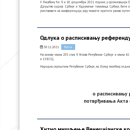
У Лисабону ће 9. и 10. децембра 2021. године
,
у организацији 
Друштво судија Србије и Удружење тужилаца Србије, бити
учествовати на конференцији, коју можете пратити уживо путем
Одлука о расписивању референду
30.11.2021
Вести
На основу члана 203. став 9. Устава Републике Србије и члана 4
и 119/21),
Народна скупштина Републике Србије, на Осмој посебној седниц
о расписивању
потврђивања Акта 
Хитно мишљење Венецијанске ко