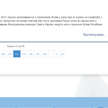
021. године расправљано је о променама Устава у делу који се односи на правосуђе, с
 скупштине, на основу текстова које му је доставила Радна група за израду акта о
тављања Венецијанској комисији Савета Европе, нацрте акта о промени Устава Републике
Прочитај више...
Страна 12 од 91
10
11
12
13
14
15
16
…
»
»»