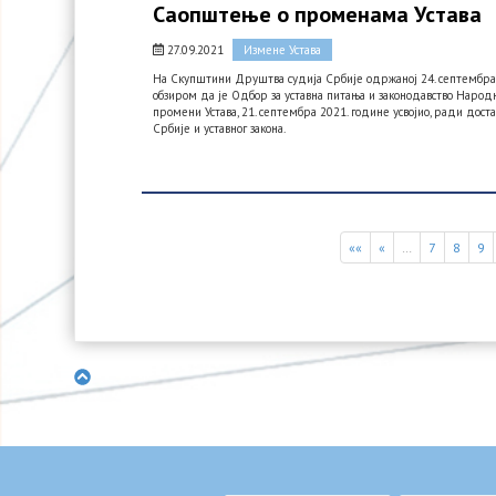
Саопштење о променама Устава
27.09.2021
Измене Устава
На Скупштини Друштва судија Србије одржаној 24. септембра 2
обзиром да је Одбор за уставна питања и законодавство Народне
промени Устава, 21. септембра 2021. године усвојио, ради дос
Србије и уставног закона.
««
«
…
7
8
9