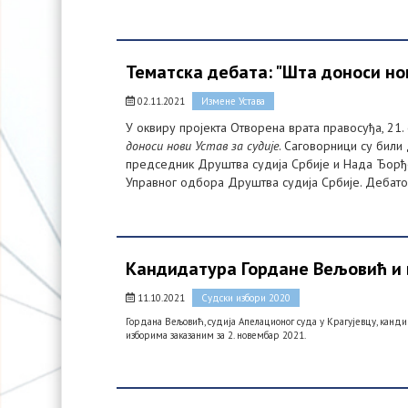
Тематска дебата: "Шта доноси нов
02.11.2021
Измене Устава
У оквиру пројекта Отворена врата правосуђа, 21
доноси нови Устав за судије
. Саговорници су били
председник Друштва судија Србије и Нада Ђорђе
Управног одбора Друштва судија Србије. Дебат
Кандидатура Гордане Вељовић и
11.10.2021
Судски избори 2020
Гордана Вељовић, судија Апелационог суда у Крагујевцу, кандид
изборима заказаним за 2. новембар 2021.