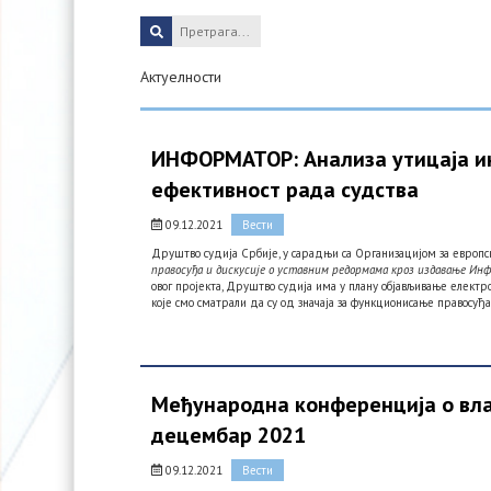
Актуелности
ИНФОРМАТОР: Анализа утицаја ин
ефективност рада судства
09.12.2021
Вести
Друштво судија Србије, у сарадњи са Организацијом за европс
правосуђа и дискусије о уставним редормама кроз издавање Ин
овог пројекта, Друштво судија има у плану објављивање елект
које смо сматрали да су од значаја за функционисање правосуђа
Међународна конференција о влад
децембар 2021
09.12.2021
Вести