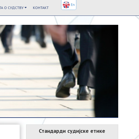
En
А О СУДСТВУ
КОНТАКТ
Стандарди судијске етике