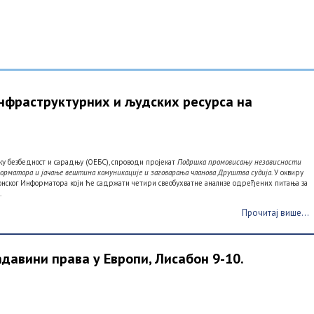
фраструктурних и људских ресурса на
ку безбедност и сарадњу (ОЕБС), спроводи пројекат
Подршка промовисању независности
форматора и јачање вештина комуникације и заговарања чланова Друштва судија.
У оквиру
ронског Информатора који ће садржати четири свеобухватне анализе одређених питања за
.
Прочитај више...
авини права у Европи, Лисабон 9-10.