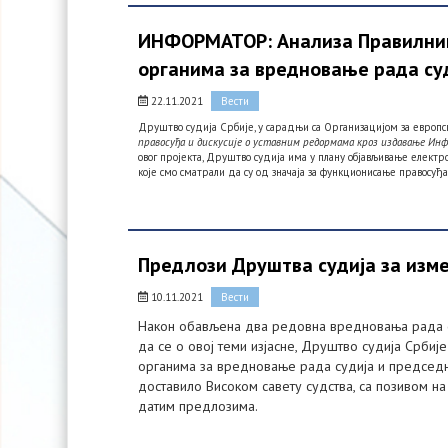
ИНФОРМАТОР: Aнализа Правилника
органима за вредновање рада су
22.11.2021
Вести
Друштво судија Србије, у сарадњи са Организацијом за европс
правосуђа и дискусије о уставним редормама кроз издавање Ин
овог пројекта, Друштво судија има у плану објављивање елект
које смо сматрали да су од значаја за функционисање правосуђа
Предлози Друштва судија за изм
10.11.2021
Вести
Након обављена два редовна вредновања рада сви
да се о овој теми изјасне, Друштво судија Србиј
органима за вредновање рада судија и председни
доставило Високом савету судства, са позивом на
датим предлозима.