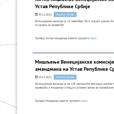
Устав Републике Србије
30.11.2021
Измене Устава
Венецијанска комисија је 24. новембра 2021. године донела 
се односи на правосуђе.
Превод Хитног мишљења можете преузети
овде
.
Мишљење Венецијанске комисије 
амандмана на Устав Републике С
29.11.2021
Измене Устава
Венецијанска комисија је на 128. пленарном заседању донела
правосуђе и мишљење о Нацрту уставног закона за спровођењ
Превод Мишљења можете преузети
овде
.