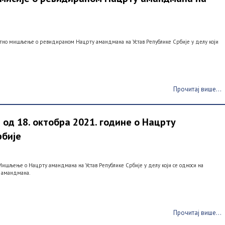
Хитно мишљење о ревидираном Нацрту амандмана на Устав Републике Србије у делу који
Прочитај више...
од 18. октобра 2021. године о Нацрту
рбије
 Мишљење о Нацрту амандмана на Устав Републике Србије у делу који се односи на
е амандмана.
Прочитај више...