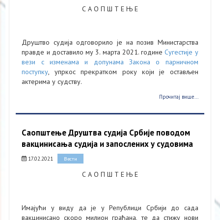
С А О П Ш Т Е Њ Е
Друштво судија одговорило је на позив Министарства
правде и доставило му 3. марта 2021. године
Сугестије у
вези с изменама и допунама Закона о парничном
поступку
, упркос прекратком року који је остављен
актерима у судству.
Прочитај више...
Саопштење Друштва судија Србије поводом
вакцинисања судија и запослених у судовима
17.02.2021
Вести
С А О П Ш Т Е Њ Е
Имајући у виду да је у Републици Србији до сада
вакцинисано скоро милион грађана, те да стижу нови