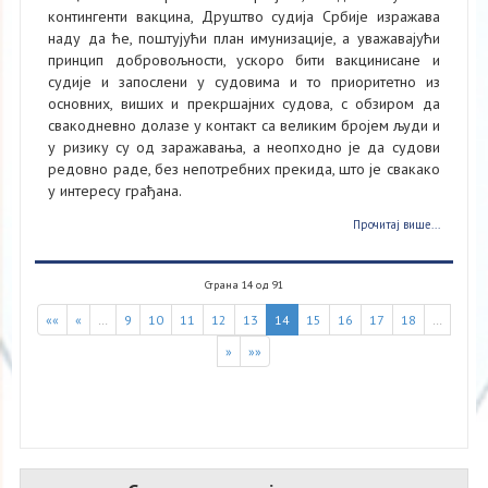
контингенти вакцина, Друштво судија Србије изражава
наду да ће, поштујући план имунизације, а уважавајући
принцип добровољности, ускоро бити вакцинисане и
судије и запослени у судовима и то приоритетно из
основних, виших и прекршајних судова, с обзиром да
свакодневно долазе у контакт са великим бројем људи и
у ризику су од заражавања, а неопходно је да судови
редовно раде, без непотребних прекида, што је свакако
у интересу грађана.
Прочитај више...
Страна 14 од 91
««
«
…
9
10
11
12
13
14
15
16
17
18
…
»
»»