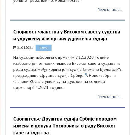
уопште треба, или не, мењати Устав.
Прочитај више...
Спојивост чланства у Високом савету судства
и удружењу или органу удружења судија
21.04.2021
Вести
На судским изборима одржаним 7.12.2020. године
изабрано је пет нових чланова Високог савета судства из
реда судија, међу којима је и судија Снежана Бјелогрлић,
[1]
председница Друштва судија Србије
. Новоизабрани
чланови ВСС-а ступили су на дужност на седници
одржаној 6.4.2021. године.
Прочитај више...
Саопштење Друштва судија Србије поводом
измена и допуна Пословника о раду Високог
савета судства