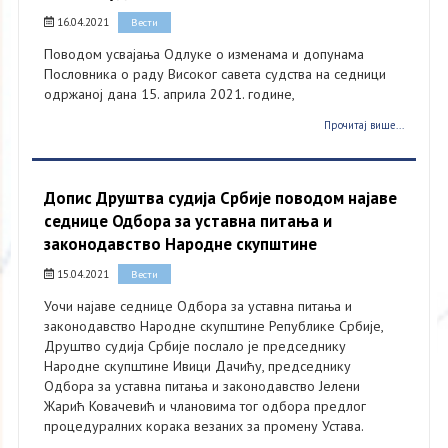
16.04.2021
Вести
Поводом усвајања Одлуке о изменама и допунама
Пословника о раду Високог савета судства на седници
одржаној дана 15. априла 2021. године,
Прочитај више...
Допис Друштва судија Србије поводом најаве
седнице Одбора за уставна питања и
законодавство Народне скупштине
15.04.2021
Вести
Уочи најаве седнице Одбора за уставна питања и
законодавство Народне скупштине Републике Србије,
Друштво судија Србије послало је председнику
Народне скупштине Ивици Дачићу, председнику
Одбора за уставна питања и законодавство Јелени
Жарић Ковачевић и члановима тог одбора предлог
процедуралних корака везаних за промену Устава.