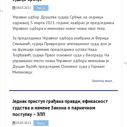
08.03.2021
Вести
Управни одбор Друштва судија Србије, на седници
одржаној 5. марта 2021. године, изабрао је председника
Управног одбора и именовао новог члана овог тела.
За председника Управног одбора изабрана је Верица
Смиљанић, судија Привредног апелационог суда, док је
на функцији заменик председника остала Нада
Ђорђевић, судија Првог основног суда у Београду. На
упражњено место члана Управног одбора именован је
Душан Љутић, председник Основног суда у Горњем
Милановцу.
Прочитај више...
Једнак приступ грађана правди, ефикасност
судства и измене Закона о парничном
поступку – ЗПП
03.03.2021
Вести