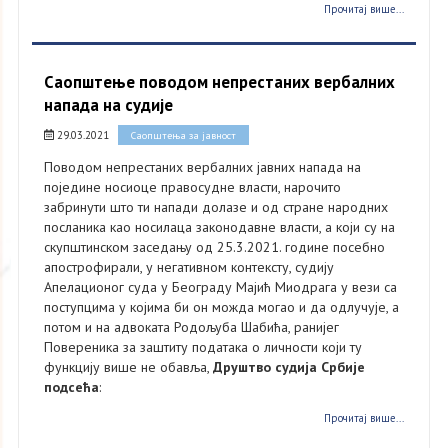
Прочитај више...
Саопштење поводом непрестаних вербалних
напада на судије
29.03.2021
Саопштења за јавност
Поводом непрестаних вербалних јавних напада на
поједине носиоце правосудне власти, нарочито
забринути што ти напади долазе и од стране народних
посланика као носилаца законодавне власти, а који су на
скупштинском заседању од 25.3.2021. године посебно
апострофирали, у негативном контексту, судију
Апелационог суда у Београду Мајић Миодрага у вези са
поступцима у којима би он можда могао и да одлучује, а
потом и на адвоката Родољуба Шабића, ранијег
Повереника за заштиту података о личности који ту
функцију више не обавља,
Друштво судија Србије
подсећа
:
Прочитај више...