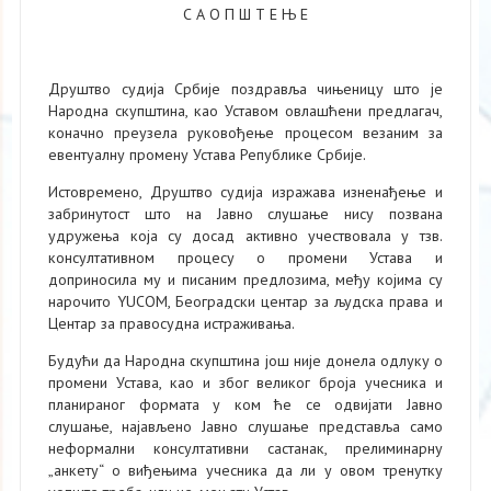
С А О П Ш Т Е Њ Е
Друштво судија Србије поздравља чињеницу што је
Народна скупштина, као Уставом овлашћени предлагач,
коначно преузела руковођење процесом везаним за
евентуалну промену Устава Републике Србије.
Истовремено, Друштво судија изражава изненађење и
забринутост што на Јавно слушање нису позвана
удружења која су досад активно учествовала у тзв.
консултативном процесу о промени Устава и
доприносила му и писаним предлозима, међу којима су
нарочито YUCOM, Београдски центар за људска права и
Центар за правосудна истраживања.
Будући да Народна скупштина још није донела одлуку о
промени Устава, као и због великог броја учесника и
планираног формата у ком ће се одвијати Јавно
слушање, најављено Јавно слушање представља само
неформални консултативни састанак, прелиминарну
„анкету“ о виђењима учесника да ли у овом тренутку