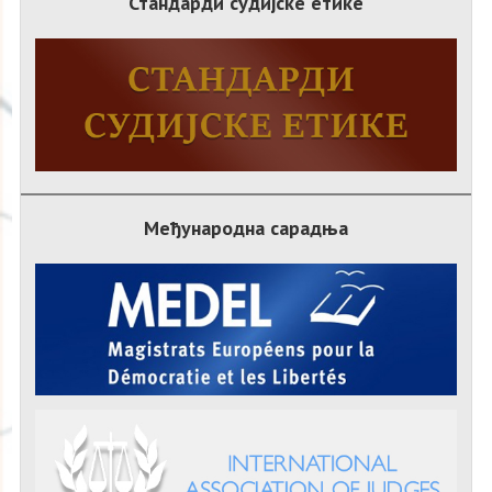
Стандарди судијске етике
Међународна сарадња