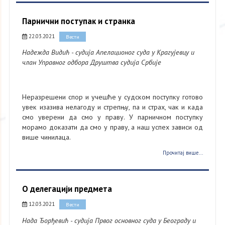
Парнични поступак и странка
22.03.2021
Вести
Надежда Видић - судија Апелационог суда у Крагујевцу и
члан Управног одбора Друштва судија Србије
Неразрешени спор и учешће у судском поступку готово
увек изазива нелагоду и стрепњу, па и страх, чак и када
смо уверени да смо у праву. У парничном поступку
морамо доказати да смо у праву, а наш успех зависи од
више чинилаца.
Прочитај више...
О делегацији предмета
12.03.2021
Вести
Нада Ђорђевић - судија Првог основног суда у Београду и