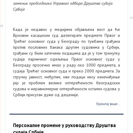
заменик председника Управног одбора Друштва судија
Србије
Када је недавно у медијима објављена вест да ће
Врховни касациони суд делегирати предмете Првог и
Трећег основног суда у Београду по тужбама грађана
против пословних банака другим судовима у Србији,
грађани су били затечени подацима да је у том тренутку
судија парничног одељења Првог основног суда у
Београду просечно имао у раду око 1000 предмета, а
судија Трећег основног суда и преко 2000 предмета. За
стручну јавност, међутим, ови подаци нису изненађење
јер је проблем велике оптерећености београдских
судова и неравномерне оптерећености осталих судова у
Србији присутан дуже од деценије.
Прочитај више...
Персоналне промене у руководству Друштва
судија Србије