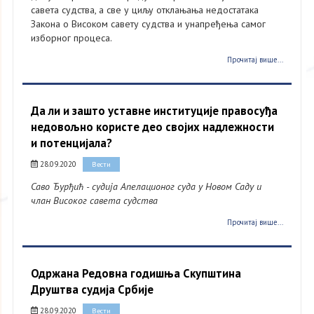
савета судства, а све у циљу отклањања недостатака
Закона о Високом савету судства и унапређења самог
изборног процеса.
Прочитај више...
Да ли и зашто уставне институције правосуђа
недовољно користе део својих надлежности
и потенцијала?
28.09.2020
Вести
Саво Ђурђић - судија Апелационог суда у Новом Саду и
члан Високог савета судства
Прочитај више...
Одржана Редовна годишња Скупштина
Друштва судија Србије
28.09.2020
Вести