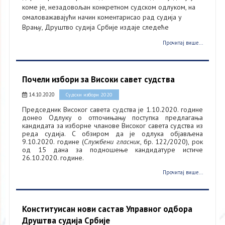
коме је, незадовољан конкретном судском одлуком, на
омаловажавајући начин коментарисао рад судија у
Врању, Друштво судија Србије издаје следеће
Прочитај више...
Почели избори за Високи савет судства
14.10.2020
Судски избори 2020
Председник Високог савета судства је 1.10.2020. године
донео Одлуку о отпочињању поступка предлагања
кандидата за изборне чланове Високог савета судства из
реда судија. С обзиром да је одлука објављена
9.10.2020. године (
Службени гласник
, бр. 122/2020), рок
од 15 дана за подношење кандидатуре истиче
26.10.2020. године.
Прочитај више...
Конституисан нови састав Управног одбора
Друштва судија Србије