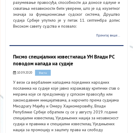
разумевање правосуђа, способности да доносе одлуке и
схватања независности бити уверени, што је од изузетног
значаја за функционисање судског система, Друштво
судија Србије упутило је у петак 11. септембра допис
Високом савету судства и позвало:
Прочитај више...
Писмо специјалних известилаца УН Влади РС
поводом напада на судије
10.09.2020
Вести
У вези са вербалним нападима појединих народних
посланика на судије које јавно изражавају критички став о
мерама које се предузимају у српском правосуђу или
законодавним иницијативама, а нарочито према судијама
Миодрагу Мајићу и Омеру Хаџиомеровићу, Влади
Републике Србије обратили су се у августу 2019. године
специјални известилац Уједињених нација за независност
судија и правника и специјални известилац Уједињених
нација за промоцију и заштиту права на слободу