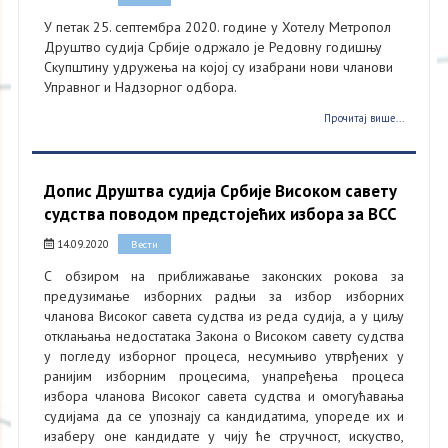
У петак 25. септембра 2020. године у Хотелу Метропол
Друштво судија Србије одржало је Редовну годишњу
Скупштину удружења на којој су изабрани нови чланови
Управног и Надзорног одбора.
Прочитај више...
Допис Друштва судија Србије Високом савету
судства поводом предстојећих избора за ВСС
14.09.2020
Вести
С обзиром на приближавање законских рокова за
предузимање изборних радњи за избор изборних
чланова Високог савета судства из реда судија, а у циљу
отклањања недостатака Закона о Високом савету судства
у погледу изборног процеса, несумњиво утврђених у
ранијим изборним процесима, унапређења процеса
избора чланова Високог савета судства и омогућавања
судијама да се упознају са кандидатима, упореде их и
изаберу оне кандидате у чију ће стручност, искуство,