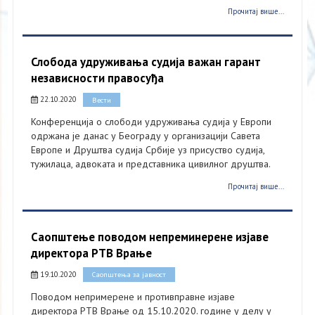
Прочитај више...
Слобода удруживања судија важан гарант
независности правосуђа
22.10.2020
Вести
Конференција о слободи удруживања судија у Европи
одржана је данас у Београду у организацији Савета
Европе и Друштва судија Србије уз присуство судија,
тужилаца, адвоката и представника цивилног друштва.
Прочитај више...
Саопштење поводом непреминерене изјаве
директора РТВ Врање
19.10.2020
Саопштења за јавност
Поводом непримерене и противправне изјаве
директора РТВ Врање од 15.10.2020. године у делу у