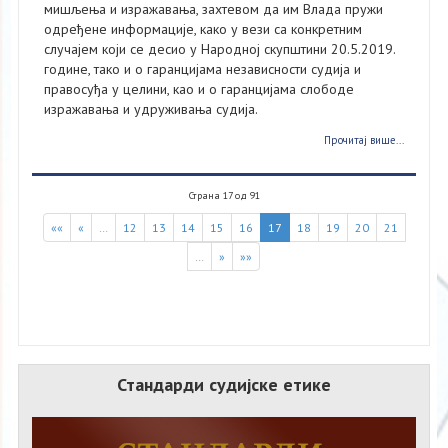
мишљења и изражавања, захтевом да им Влада пружи
одређене информације, како у вези са конкретним
случајем који се десио у Народној скупштини 20.5.2019.
године, тако и о гаранцијама независности судија и
правосуђа у целини, као и о гаранцијама слободе
изражавања и удруживања судија.
Прочитај више...
Страна 17 од 91
««
«
…
12
13
14
15
16
17
18
19
20
21
…
»
»»
Стандарди судијске етике