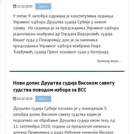
12.10.2020
Вести
У петак 9. октобра одржана је конститутивна седница
Управног одбора Друштва судија Србије у новом
сазиву. На седници је за председника Управног одбора
једногласно изабрана др Гордана Видојковић, судија
Вишег суда у Пожаревцу, док је за заменика
председника Управног одбора изабрана Нада
Ђорђевић, судија Првог основног суда у Београду.
Прочитај више...
Нови допис Друштва судија Високом савету
судства поводом избора за ВСС
06.10.2020
Вести
Друштво судија Србије послало је у понедељак 5.
октобра допис Високом савету судства којим је
подсетило на обраћање Друштва судија овом телу од
11. септембра 2020. године са предлогом измена и
допуна Правилника о раду Изборне комисије Високог