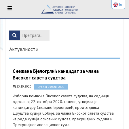
En
Актуелности
Снежана Бјелогрлић кандидат за члана
Високог савета судства
23.10.2020
Судски избори 2020
Изборна комисија Високог савета судства, на седници
одржаној 22. октобра 2020. године, усвојила је
кандидатуру Снежане Бјелогрлић, председника
Друштва судија Србије, за члана Високог савета судства
из реда судија основних судова, прекршајних судова и
Прекршајног апелационог суда.