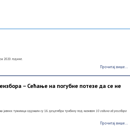
а 2020. године.
Прочитај више...
еизбора – Сећање на погубне потезе да се не
ка јавних тужилаца одржали су 16. децембра трибину под називом
10 година од реизбора
Прочитај више...