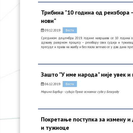
Трибина "10 година од реизбора 
нови"
09.12.2019
Вести
Средином децембра 2019. године навршава се 10 година од
државу разорном процесу – реизбору свих судија и тужилаца.
пресуде и права на жалбу и без посла затекло се у два дана пр
Зашто "У име народа" није увек и
06.12.2019
Вести
Марина Барбир - судија Првог основног суда у Београду
Покретање поступка за измену и 
и тужиоце