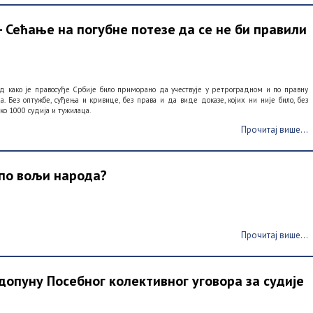
– Сећање на погубне потезе да се не би правили
 како је правосуђе Србије било приморано да учествује у ретроградном и по правну
 Без оптужбе, суђења и кривице, без права и да виде доказе, којих ни није било, без
еко 1000 судија и тужилаца.
Прочитај више...
 по вољи народа?
Прочитај више...
допуну Посебног колективног уговора за судије