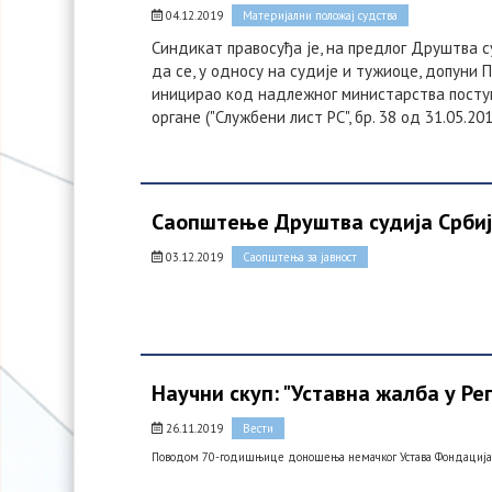
04.12.2019
Материјални положај судства
Синдикат правосуђа је, на предлог Друштва с
да се, у односу на судије и тужиоце, допуни 
иницирао код надлежног министарства поступ
органе ("Службени лист РС", бр. 38 од 31.05.201
Саопштење Друштва судија Срби
03.12.2019
Саопштења за јавност
Научни скуп: "Уставна жалба у Р
26.11.2019
Вести
Поводом 70-годишњице доношења немачког Устава Фондација Це