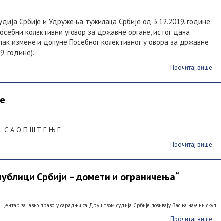
удија Србије и Удружења тужилаца Србије од 3.12.2019. године
Посебни колективни уговор за државне органе, истог дана
ак измене и допуне Посебног колективног уговора за државне
9. године).
Прочитај више...
је
С А О П Ш Т Е Њ Е
Прочитај више...
епублици Србији – домети и ограничења“
нтар за јавно право, у сарадњи са Друштвом судија Србије позивају Вас на научни скуп
Прочитај више...