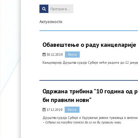
Актуелности
Обавештење о раду канцеларије
30.12.2019
Вести
Канцеларија Друштва судија Србије неће радити до 12. јануар
Одржана трибина "10 година од р
би правили нови"
17.12.2019
Вести
Друштво судија Србије и Удружење јавних тужилаца и замени
– Сећање на погубне потезе да се не би правили нови.