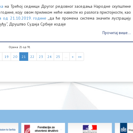
ка
на Трећој седници Другог редовног заседања Народне скупштине
године, коју овом приликом неће навести из разлога пристојности, као
а од 21.10.2019. године
„да ће промена система значити лустрацију
уђу“, Друштво Судија Србије издаје
Прочитај више...
Страна 21 од 91
8
19
20
21
22
23
24
25
…
»
»»