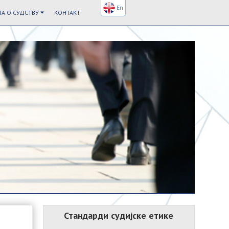
En
А О СУДСТВУ
КОНТАКТ
Стандарди судијске етике