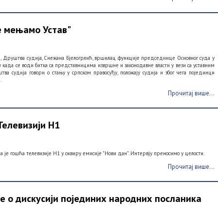
не мењамо Устав"
а, Друштва судија, Снежана Бјелогрлић, вршилац функције председнице Основног суда у
 када се води битка са представницима извршне и законодавне власти у вези са уставним
ва судија говори о стању у српском правосуђу, положају судија и због чега појединци
.
Прочитај више...
Телевизији Н1
 је гошћа телевизије Н1 у оквиру емисије "Нови дан". Интервју преносимо у целости.
Прочитај више...
е о дискусији појединих народних посланика