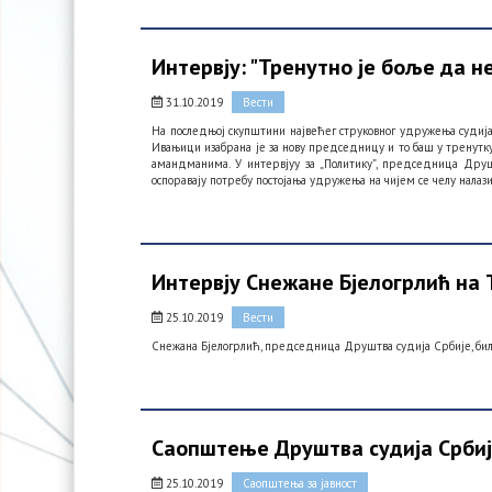
Интервју: "Тренутно је боље да 
31.10.2019
Вести
На последњој скупштини највећег струковног удружења судиј
Ивањици изабрана је за нову председницу и то баш у тренутку
амандманима. У интервјуу за „Политику”, председница Друшт
оспоравају потребу постојања удружења на чијем се челу налази
Интервју Снежане Бјелогрлић на 
25.10.2019
Вести
Снежана Бјелогрлић, председница Друштва судија Србије, била
Саопштење Друштва судија Србиј
25.10.2019
Саопштења за јавност