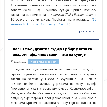
из Предлога Закона о
изменама и допунама
Кривичног законика
која се односи на вишеструки
поврат (члан 55а), Друштво судија Србије преноси
чланак са америчког сајта
American Civil Liberties Union
o
10 разлога против закона "Трећа лична и испадаш" (
10
Reasons to Oppose "3 strikes, you're out"
).
Прочитај више...
Саопштење Друштва судија Србије у вези са
нападом појединих званичника на судије
21.05.2019
Саопштења за јавност
Поводом неаргументованог и острашћеног напада од
стране појединих званичника законодавне и извршне
власти на заседању Народне скупштине 20.05.2019.
године, праћеног личним увредама на рачун судија
Апелационог суда у Београду Омера Хаџиомеровића и
Миодрага Мајића због донете судске одлуке у већу, а на
рачун судије Мајића и због јавног изношења мишљења о
изменама Кривичног законика у делу који се односи на