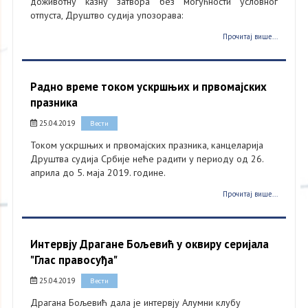
доживотну казну затвора без могућности условног
отпуста, Друштво судија упозорава:
Прочитај више...
Радно време током ускршњих и првомајских
празника
25.04.2019
Вести
Током ускршњих и првомајских празника, канцеларија
Друштва судија Србије неће радити у периоду од 26.
априла до 5. маја 2019. године.
Прочитај више...
Интервју Драгане Бољевић у оквиру серијала
"Глас правосуђа"
25.04.2019
Вести
Драгана Бољевић дала је интервју Алумни клубу