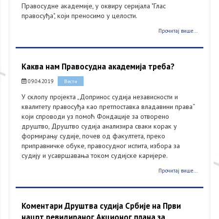
Правосудне академије, у оквиру серијала "Глас
правосуђа", који преносимо у целости.
Прочитај више...
Каква нам Правосудна академија треба?
09.04.2019
Вести
У склопу пројекта „Допринос судија независности и
квалитету правосуђа као претпоставка владавини права“
који спроводи уз помоћ Фондације за отворено
друштво, Друштво судија анализира сваки корак у
формирању судије, почев од факултета, преко
приправничке обуке, правосудног испита, избора за
судију и усавршавања током судијске каријере.
Прочитај више...
Коментари Друштва судија Србије на Први
нацрт ревидираног Акционог плана за