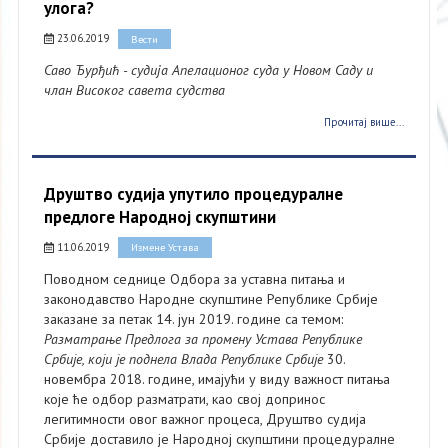
улога?
23.06.2019
Вести
Саво Ђурђић - судија Апелационог суда у Новом Саду и
члан Високог савета судства
Прочитај више...
Друштво судија упутило процедуралне
предлоге Народној скупштини
11.06.2019
Измене Устава
Поводном седнице Одбора за уставна питања и
законодавство Народне скупштине Републике Србије
заказане за петак 14. јун 2019. године са темом:
Разматрање Предлога за промену Устава Републике
Србије, који је поднела Влада Републике Србије
30.
новембра 2018. године, имајући у виду важност питања
које ће одбор разматрати, као свој допринос
легитимности овог важног процеса, Друштво судија
Србије доставило је Народној скупштини процедуралне