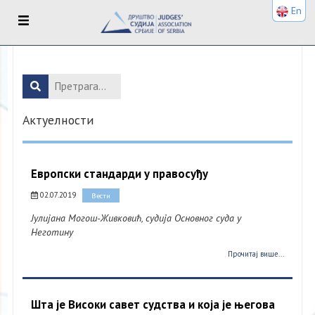
En
Актуелности
Европски стандарди у правосуђу
02.07.2019
Вести
Јулијана Могош-Живковић, судија Основног суда у
Неготину
Прочитај више...
Шта је Високи савет судства и која је његова