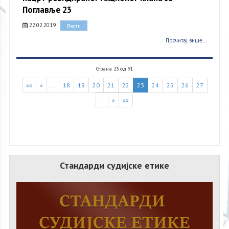
Поглавље 23
22.02.2019
Вести
Прочитај више...
Страна 23 од 91
««
«
…
18
19
20
21
22
23
24
25
26
27
…
»
»»
Стандарди судијске етике