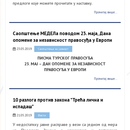
предлоге које можете прочитати у наставку.
Прочитај више...
Саопштење МЕДЕЛа поводом 23. маја, Дана
опомене за независност правосуђа у Европи
23.05.2019
Саопштења за јавност
ПИСМА ТУРСКОГ ПРАВОСУЂA
23. МАЈ – ДАН ОПОМЕНЕ ЗА НЕЗАВИСНОСТ
ПРАВОСУЂА У ЕВРОПИ
Прочитај више...
10 разлога против закона "Трећа лична и
испадаш"
21.05.2019
Вести
​У недостаткку јавне расправе у вези са једном од мера