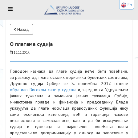
En
Назад
О платама судија
16.11.2017.
Поводом назнака да плате судија неће бити повећане,
за разлику од плата осталих корисника буџетских средстава,
Друштво судија Србије се 8. новембра 2017. године
обратило Високом савету судства
и, заједно са Удружењем
јавних тужилаца и заменика јавних тужилаца Србије,
министрима правде и финансија и председнику Владе
указујући да плате носилаца правосудних функција нису
само економска категорија, већ и гаранција њихове
независности и самосталности, као и да би искључивање
судија и тужилаца из најављеног повећања плата
представљало дискриминацију у односу на запослене у