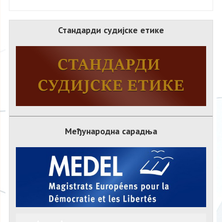
Стандарди судијске етике
Међународна сарадња