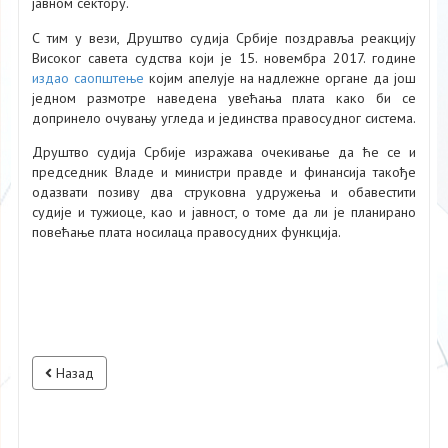
јавном сектору.
С тим у вези, Друштво судија Србије поздравља реакцију
Високог савета судства који је 15. новембра 2017. године
издао саопштење
којим апелује на надлежне органе да још
једном размотре наведена увећања плата како би се
допринело очувању угледа и јединства правосудног система.
Друштво судија Србије изражава очекивање да ће се и
председник Владе и министри правде и финансија такође
одазвати позиву два струковна удружења и обавестити
судије и тужиоце, као и јавност, о томе да ли је планирано
повећање плата носилаца правосудних функција.
Назад