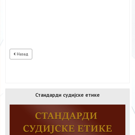
Назад
Стандарди судијске етике