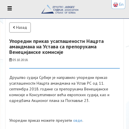
En
Назад
Упоредни приказ усаглашености Нацрта
амандмана на Устава са препорукама
Венецијанске комисије
05.10.2018.
Друштво судија Србије је направило упоредни приказ
усаглашености Нацрта амандмана на Устав РС од 11.
септембра 2018. године са препорукама Венецијанске
комисије и Консултативног већа европских судија, као и
одредбама Акционог плана за Поглавље 23.
Упоредни приказ можете преузети
овде
.