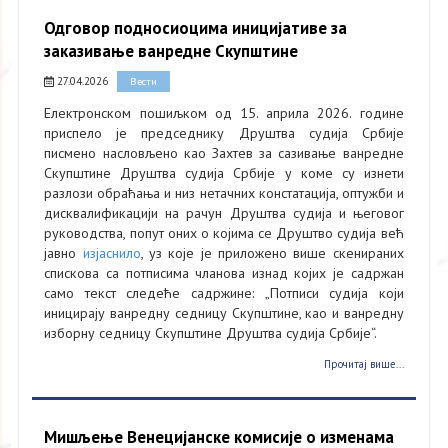
Одговор подносиоцима иницијативе за
заказивање ванредне Скупштине
27.04.2026
Вести
Електронском пошиљком од 15. априла 2026. године
приспело је председнику Друштва судија Србије
писмено насловљено као Захтев за сазивање ванредне
Скупштине Друштва судија Србије у коме су изнети
разлози обраћања и низ нетачних констатација, оптужби и
дисквалификацији на рачун Друштва судија и његовог
руководства, попут оних о којима се Друштво судија већ
јавно
изјаснило
, уз које је приложено више скенираних
спискова са потписима чланова изнад којих је садржан
само текст следеће садржине: „Потписи судија који
иницирају ванредну седницу Скупштине, као и ванредну
изборну седницу Скупштине Друштва судија Србије“.
Прочитај више...
Мишљење Венецијанске комисије о изменама