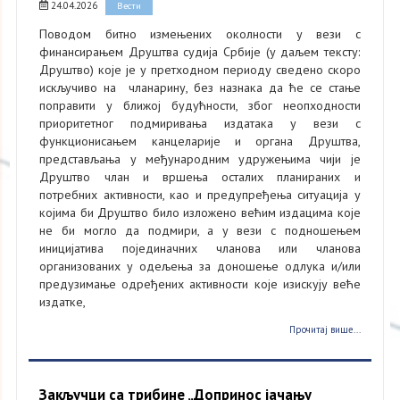
24.04.2026
Вести
Поводом битно измењених околности у вези с
финансирањем Друштва судија Србије (у даљем тексту:
Друштво) које је у претходном периоду сведено скоро
искључиво на чланарину, без назнака да ће се стање
поправити у ближој будућности, због неопходности
приоритетног подмиривања издатака у вези с
функционисањем канцеларије и органа Друштва,
представљања у међународним удружењима чији је
Друштво члан и вршења осталих планираних и
потребних активности, као и предупређења ситуација у
којима би Друштво било изложено већим издацима које
не би могло да подмири, а у вези с подношењем
иницијатива појединачних чланова или чланова
организованих у одељења за доношење одлука и/или
предузимање одређених активности које изискују веће
издатке,
Прочитај више...
Закључци са трибине „Допринос јачању