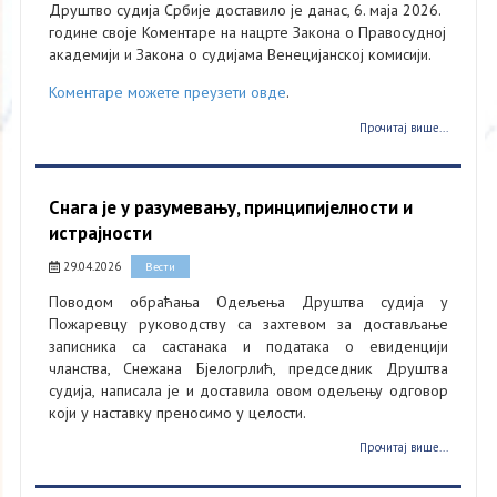
Друштво судија Србије доставило је данас, 6. маја 2026.
године своје Коментаре на нацрте Закона о Правосудној
академији и Закона о судијама Венецијанској комисији.
Коментаре можете преузети овде
.
Прочитај више...
Снага је у разумевању, принципијелности и
истрајности
29.04.2026
Вести
Поводом обраћања Одељења Друштва судија у
Пожаревцу руководству са захтевом за достављање
записника са састанака и података о евиденцији
чланства, Снежана Бјелогрлић, председник Друштва
судија, написала је и доставила овом одељењу одговор
који у наставку преносимо у целости.
Прочитај више...