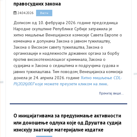
правосудних закона
24.04.2026
Вести
Дописом од 10. фебруара 2026. године председница
Народне скупштине Републике Србије затражила је
хитно мишљење Венецијанске комисије Савета Европе о
изменама и допунама Закона о јавном тужилаштву,
Закона о Високом савету тужилаштва, Закона о
организацији и надлежности државних органа за борбу
против високотехнолошког криминала, Закона о
судијама и Закона о седиштима и подручјима судова и
јавних тужилаштава. Тим поводом, Венецијанска комисија
донела је 24. априла 2026. године
Хитно мишљење
CDL-
PI(2026)007
које можете преузети кликом на линк
.
Прочитај више...
О иницијативама за предузимање активности
или доношење одлука које од Друштва судија
изискују знатније материјалне издатке