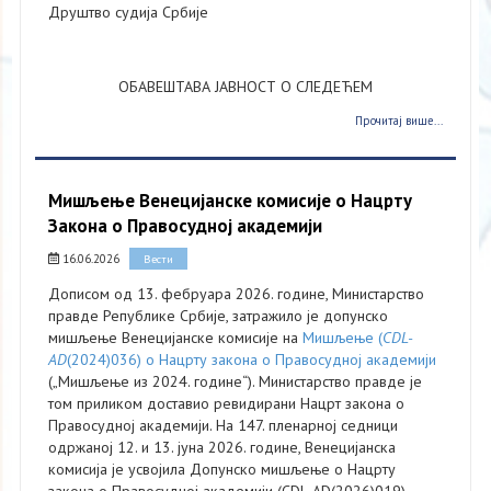
Друштво судија Србије
ОБАВЕШТАВА ЈАВНОСТ О СЛЕДЕЋЕМ
Прочитај више...
Мишљење Венецијанске комисије о Нацрту
Закона о Правосудној академији
16.06.2026
Вести
Дописом од 13. фебруара 2026. године, Министарство
правде Републике Србије, затражило је допунско
мишљење Венецијанске комисије на
Мишљење (
CDL-
AD
(2024)036) о Нацрту закона о Правосудној академији
(„Мишљење из 2024. године“). Министарство правде је
том приликом доставио ревидирани Нацрт закона о
Правосудној академији. На 147. пленарној седници
одржаној 12. и 13. јуна 2026. године, Венецијанска
комисија је усвојила Допунско мишљење о Нацрту
закона о Правосудној академији (CDL-AD(2026)019).