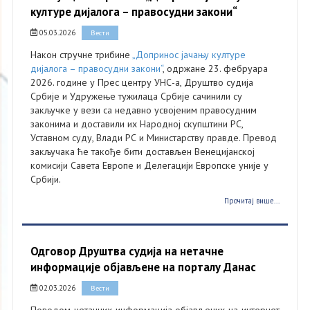
културе дијалога – правосудни закони“
05.03.2026
Вести
Након стручне трибине
„Допринос јачању културе
дијалога – правосудни закони“
, одржане 23. фебруара
2026. године у Прес центру УНС-а, Друштво судија
Србије и Удружење тужилаца Србије сачинили су
закључке у вези са недавно усвојеним правосудним
законима и доставили их Народној скупштини РС,
Уставном суду, Влади РС и Министарству правде. Превод
закључака ће такође бити достављен Венецијанској
комисији Савета Европе и Делегацији Европске уније у
Србији.
Прочитај више...
Одговор Друштва судија на нетачне
информације објављене на порталу Данас
02.03.2026
Вести
Поводом нетачних информација објављених на интернет