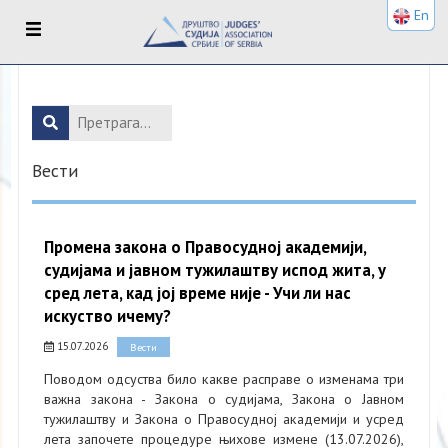
En
Вести
Промена закона о Правосудној академији,
судијама и јавном тужилаштву испод жита, у
сред лета, кад јој време није - Учи ли нас
искуство ичему?
15.07.2026
Вести
Поводом одсуства било какве расправе о изменама три
важна закона - Закона о судијама, Закона о Јавном
тужилаштву и Закона о Правосудној академији и усред
лета започете процедуре њихове измене (13.07.2026),