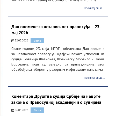
Прочитај више...
Дан опомене за независност правосуђа – 23.
мај 2026
22.05.2026
Вести
Сваке године, 23. маја, MEDEL обележава Дан опомене
за независност правосуђа, одајући почаст успомени на
судије Ђованија Фалконеа, Франческу Морвило и Паола
Борселина, који су, заједно са припадницима свог
обезбеђења, убијени у разорним мафијашким нападима.
Прочитај више...
Коментари Друштва судија Србије на нацрте
закона о Правосудној академији и о судијама
06.05.2026
Вести