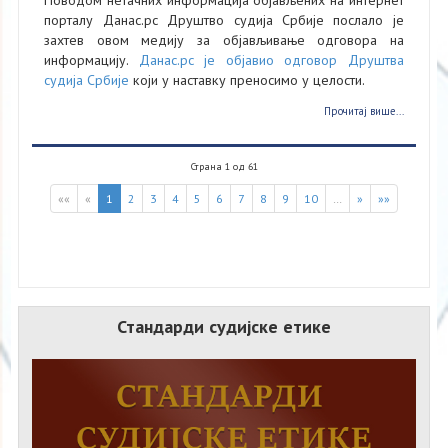
порталу Данас.рс Друштво судија Србије послало је
захтев овом медију за објављивање одговора на
информацију.
Данас.рс је објавио одговор Друштва
судија Србије
који у наставку преносимо у целости.
Прочитај више...
Страна 1 од 61
««
«
1
2
3
4
5
6
7
8
9
10
…
»
»»
Стандарди судијске етике