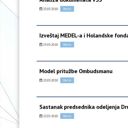
25.03.2010
Вести
Izveštaj MEDEL-a i Holandske fonda
23.03.2010
Вести
Model pritužbe Ombudsmanu
23.03.2010
Вести
Sastanak predsednika odeljenja Dru
22.03.2010
Вести