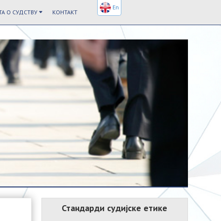
En
А О СУДСТВУ
КОНТАКТ
Стандарди судијске етике