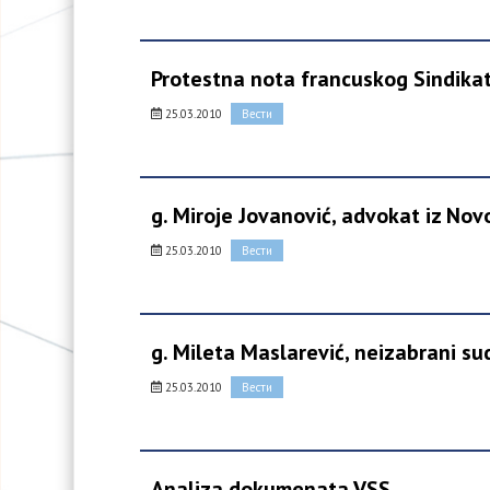
Protestna nota francuskog Sindika
25.03.2010
Вести
g. Miroje Jovanović, advokat iz No
25.03.2010
Вести
g. Mileta Maslarević, neizabrani sud
25.03.2010
Вести
Analiza dokumenata VSS