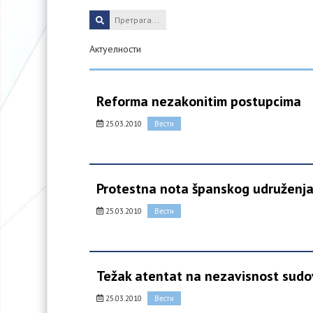
Актуелности
Reforma nezakonitim postupcima
25.03.2010
Вести
Protestna nota španskog udruženja
25.03.2010
Вести
Težak atentat na nezavisnost sud
25.03.2010
Вести