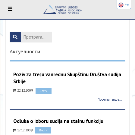
En
Актуелности
Poziv za treću vanrednu Skupštinu Društva sudija
Srbije
22.12.2009
Вести
Прочитај више...
Odluka o izboru sudija na stalnu funkciju
17.12.2009
Вести