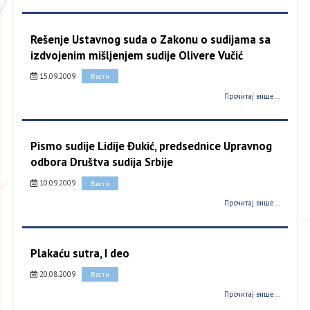
Rešenje Ustavnog suda o Zakonu o sudijama sa
izdvojenim mišljenjem sudije Olivere Vučić
15.09.2009
Вести
Прочитај више...
Pismo sudije Lidije Đukić, predsednice Upravnog
odbora Društva sudija Srbije
10.09.2009
Вести
Прочитај више...
Plakaću sutra, I deo
20.08.2009
Вести
Прочитај више...