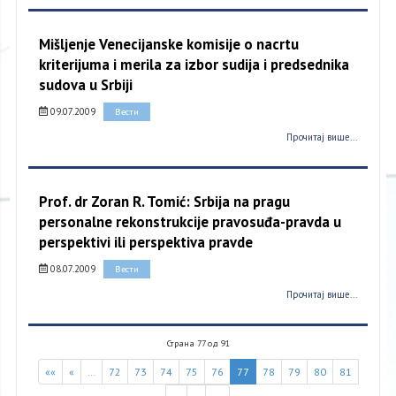
Mišljenje Venecijanske komisije o nacrtu
kriterijuma i merila za izbor sudija i predsednika
sudova u Srbiji
09.07.2009
Вести
Прочитај више...
Prof. dr Zoran R. Tomić: Srbija na pragu
personalne rekonstrukcije pravosuđa-pravda u
perspektivi ili perspektiva pravde
08.07.2009
Вести
Прочитај више...
Страна 77 од 91
««
«
…
72
73
74
75
76
77
78
79
80
81