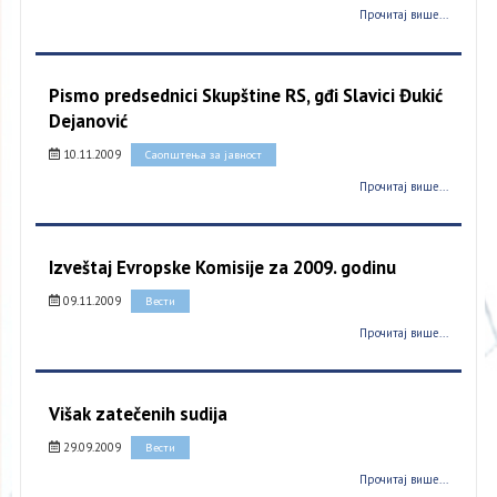
Прочитај више...
Pismo predsednici Skupštine RS, gđi Slavici Đukić
Dejanović
10.11.2009
Саопштења за јавност
Прочитај више...
Izveštaj Evropske Komisije za 2009. godinu
09.11.2009
Вести
Прочитај више...
Višak zatečenih sudija
29.09.2009
Вести
Прочитај више...