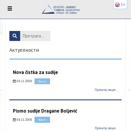
En
Актуелности
Nova čistka za sudije
06.11.2008
Вести
Прочитај више...
Pismo sudije Dragane Boljević
06.11.2008
Вести
Прочитај више...