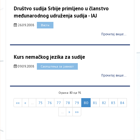
Društvo sudija Srbije primljeno u članstvo
međunarodnog udruženja sudija - IAJ
26.09.2008
Вести
Прочитај више...
Kurs nemačkog jezika za sudije
09.09.2008
Саопштења за јавност
Прочитај више...
Страна 80 од 91
««
«
…
75
76
77
78
79
80
81
82
83
84
…
»
»»