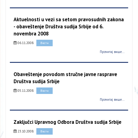
Aktuelnosti u vezi sa setom pravosudnih zakona
- obaveštenje Društva sudija Srbije od 6.
novembra 2008
06.11.2008
Вести
Прочитај више...
Obaveštenje povodom stručne javne rasprave
Društva sudija Srbije
05.11.2008
Вести
Прочитај више...
Zaključci Upravnog Odbora Društva sudija Srbije
23.10.2008
Вести