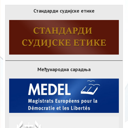
Стандарди судијске етике
Међународна сарадња