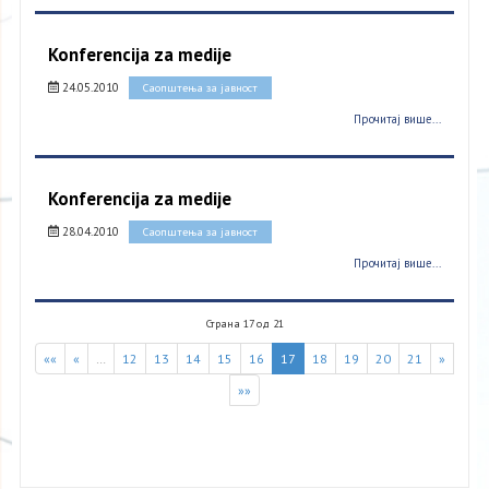
Konferencija za medije
24.05.2010
Саопштења за јавност
Прочитај више...
Konferencija za medije
28.04.2010
Саопштења за јавност
Прочитај више...
Страна 17 од 21
««
«
…
12
13
14
15
16
17
18
19
20
21
»
»»