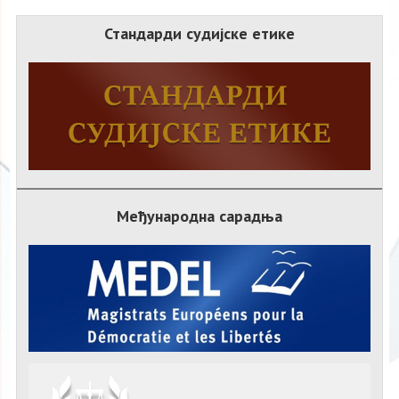
Стандарди судијске етике
Међународна сарадња