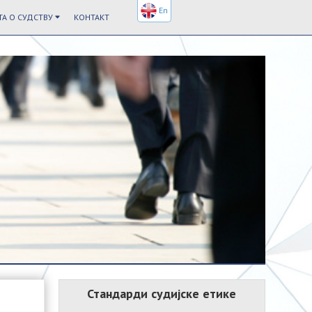
En
А О СУДСТВУ
КОНТАКТ
Стандарди судијске етике