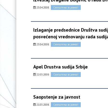
23.04.2008
Саопштења за јавност
Izlaganje predsednice Društva sudi
posvećenoj vrednovanju rada sudij
23.04.2008
Саопштења за јавност
Apel Drustva sudija Srbije
22.03.2008
Саопштења за јавност
Saopstenje za javnost
21.03.2008
Саопштења за јавност