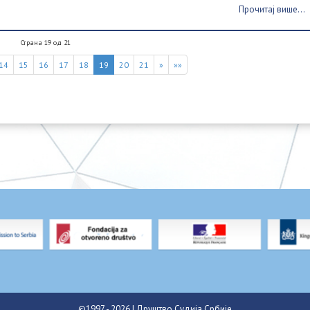
Прочитај више...
Страна 19 од 21
14
15
16
17
18
19
20
21
»
»»
©1997 - 2026 | Друштво Судија Србије