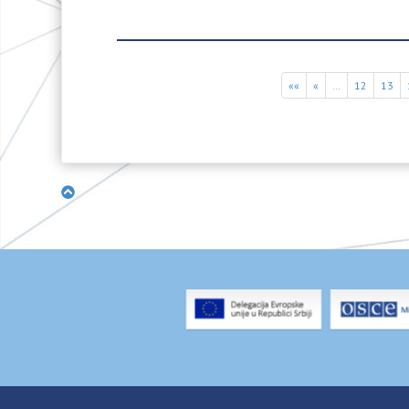
««
«
…
12
13