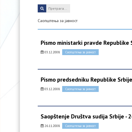
Саопштења за јавност
Pismo ministarki pravde Republike 
03.12.2008
Саопштења за јавност
Pismo predsedniku Republike Srbij
03.12.2008
Саопштења за јавност
Saopštenje Društva sudija Srbije - 2
26.11.2008
Саопштења за јавност