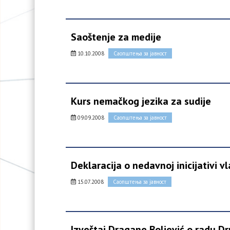
Saoštenje za medije
10.10.2008
Саопштења за јавност
Kurs nemačkog jezika za sudije
09.09.2008
Саопштења за јавност
Deklaracija o nedavnoj inicijativi vl
15.07.2008
Саопштења за јавност
Izveštaj Dragane Boljević o radu Dr