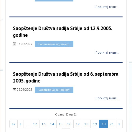
Прочитај више...
Saopštenje Društva sudija Srbije od 12.9.2005.
godine
13.09.2005
Саопштења за јавност
Прочитај више...
Saopštenje Društva sudija Srbije od 6. septembra
2005. godine
09.09.2005
Саопштења за јавност
Прочитај више...
Страна 20 од 21
««
«
…
12
13
14
15
16
17
18
19
20
21
»