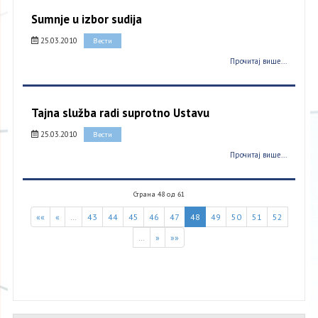
Sumnje u izbor sudija
25.03.2010
Вести
Прочитај више...
Tajna služba radi suprotno Ustavu
25.03.2010
Вести
Прочитај више...
Страна 48 од 61
««
«
…
43
44
45
46
47
48
49
50
51
52
…
»
»»