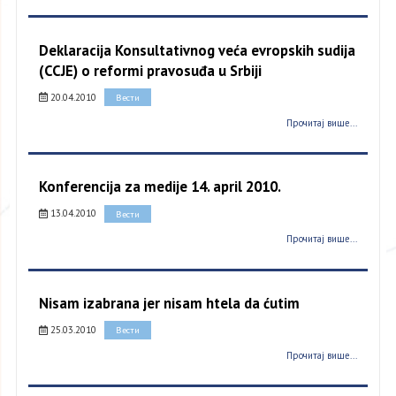
Deklaracija Konsultativnog veća evropskih sudija
(CCJE) o reformi pravosuđa u Srbiji
20.04.2010
Вести
Прочитај више...
Konferencija za medije 14. april 2010.
13.04.2010
Вести
Прочитај више...
Nisam izabrana jer nisam htela da ćutim
25.03.2010
Вести
Прочитај више...