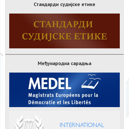
Стандарди судијске етике
Међународна сарадња