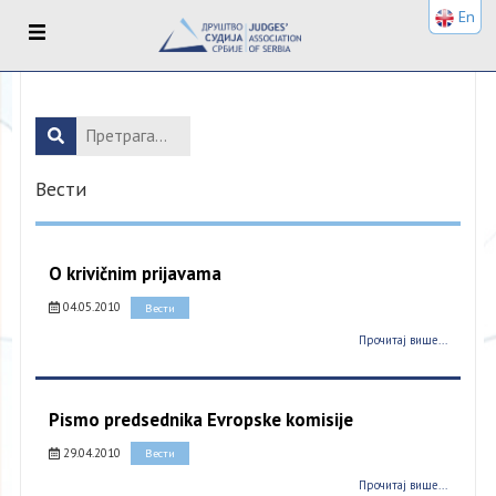
En
Вести
O krivičnim prijavama
04.05.2010
Вести
Прочитај више...
Pismo predsednika Evropske komisije
29.04.2010
Вести
Прочитај више...