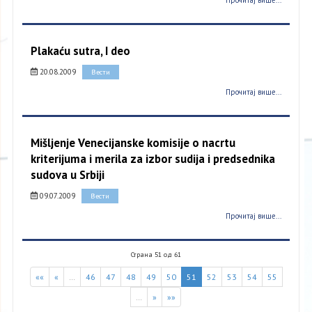
Прочитај више...
Plakaću sutra, I deo
20.08.2009
Вести
Прочитај више...
Mišljenje Venecijanske komisije o nacrtu
kriterijuma i merila za izbor sudija i predsednika
sudova u Srbiji
09.07.2009
Вести
Прочитај више...
Страна 51 од 61
««
«
…
46
47
48
49
50
51
52
53
54
55
…
»
»»