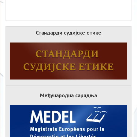
Стандарди судијске етике
Међународна сарадња