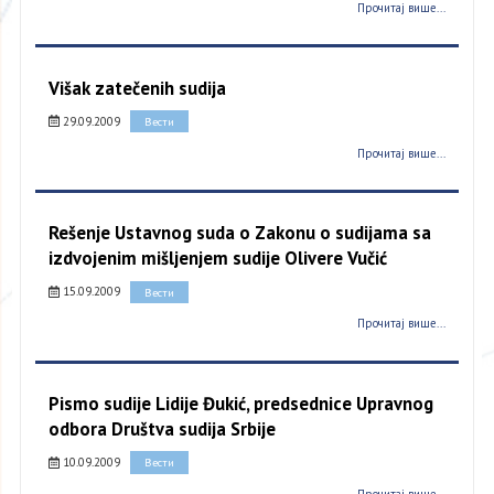
Прочитај више...
Višak zatečenih sudija
29.09.2009
Вести
Прочитај више...
Rešenje Ustavnog suda o Zakonu o sudijama sa
izdvojenim mišljenjem sudije Olivere Vučić
15.09.2009
Вести
Прочитај више...
Pismo sudije Lidije Đukić, predsednice Upravnog
odbora Društva sudija Srbije
10.09.2009
Вести