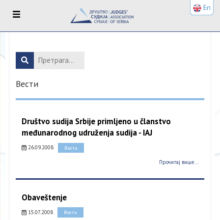
En
Вести
Društvo sudija Srbije primljeno u članstvo
međunarodnog udruženja sudija - IAJ
26.09.2008
Вести
Прочитај више...
Obaveštenje
15.07.2008
Вести