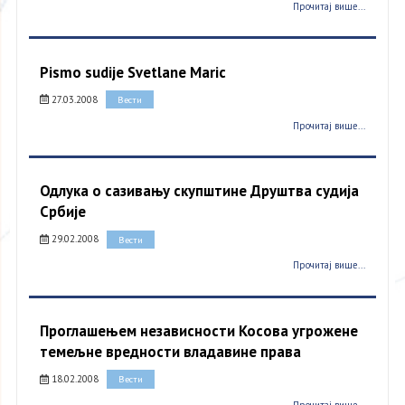
Прочитај више...
Pismo sudije Svetlane Maric
27.03.2008
Вести
Прочитај више...
Одлука о сазивању скупштине Друштва судија
Србије
29.02.2008
Вести
Прочитај више...
Проглашењем независности Косова угрожене
темељне вредности владавине права
18.02.2008
Вести