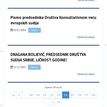
Прочитај више...
Pismo predsednika Društva Konsultativnom veću
evropskih sudija
05.02.2008
Вести
Прочитај више...
DRAGANA BOLJEVIĆ, PREDSEDNIK DRUŠTVA
SUDIJA SRBIJE, LIČNOST GODINE!
12.12.2007
Вести
Прочитај више...
Страна 54 од 61
««
«
…
49
50
51
52
53
54
55
56
57
58
…
»
»»