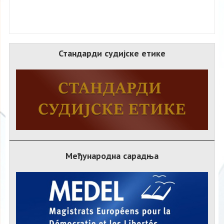
Стандарди судијске етике
Међународна сарадња