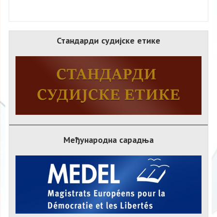
Стандарди судијске етике
Међународна сарадња