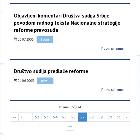
Objavljeni komentari Društva sudija Srbije
povodom radnog teksta Nacionalne strategije
reforme pravosuđa
23.07.2005
Вести
Прочитај више...
Društvo sudija predlaže reforme
01.06.2005
Вести
Прочитај више...
Страна 57 од 61
««
«
…
52
53
54
55
56
57
58
59
60
61
»
»»