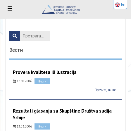
En
Вести
Provera kvaliteta ili lustracija
18.10.2006
Вести
Прочитај више...
Rezultati glasanja sa Skupštine Društva sudija
Srbije
13.03.2006
Вести