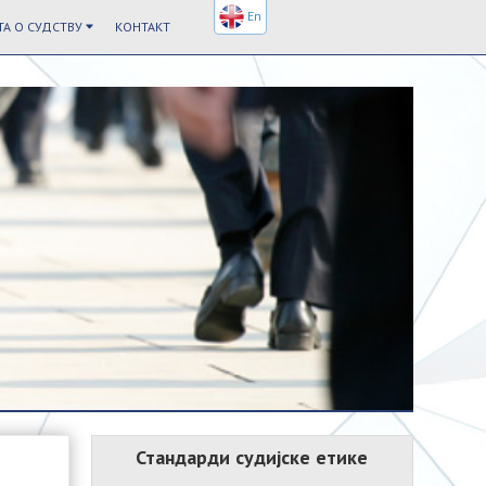
En
А О СУДСТВУ
КОНТАКТ
Стандарди судијске етике