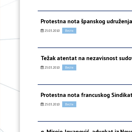
Protestna nota španskog udruženja
25.03.2010
Вести
Težak atentat na nezavisnost sud
25.03.2010
Вести
Protestna nota francuskog Sindika
25.03.2010
Вести
g. Miroje Jovanović, advokat iz No