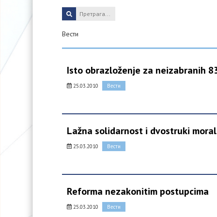
Вести
Isto obrazloženje za neizabranih 8
25.03.2010
Вести
Lažna solidarnost i dvostruki moral
25.03.2010
Вести
Reforma nezakonitim postupcima
25.03.2010
Вести