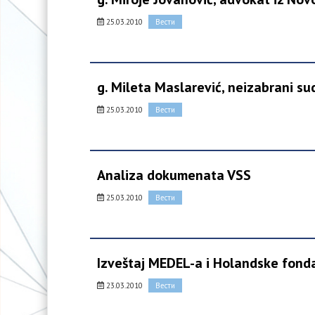
25.03.2010
Вести
g. Mileta Maslarević, neizabrani sud
25.03.2010
Вести
Analiza dokumenata VSS
25.03.2010
Вести
Izveštaj MEDEL-a i Holandske fonda
23.03.2010
Вести